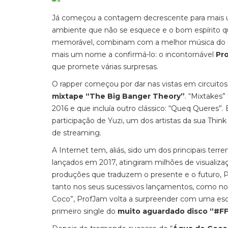
Já começou a contagem decrescente para mais u
ambiente que não se esquece e o bom espírito q
memorável, combinam com a melhor música do m
mais um nome a confirmá-lo: o incontornável
Pr
que promete várias surpresas.
O rapper começou por dar nas vistas em circuito
mixtape “The Big Banger Theory”
. “Mixtakes
2016 e que incluía outro clássico: “Queq Queres”
participação de Yuzi, um dos artistas da sua Th
de streaming.
A Internet tem, aliás, sido um dos principais ter
lançados em 2017, atingiram milhões de visualiz
produções que traduzem o presente e o futuro, P
tanto nos seus sucessivos lançamentos, como nos 
Coco”, ProfJam volta a surpreender com uma escr
primeiro single do
muito aguardado disco “#F