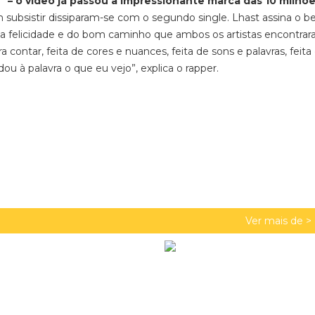
 – o vídeo já passou a impressionante marca das 10 milhõ
subsistir dissiparam-se com o segundo single. Lhast assina o be
a felicidade e do bom caminho que ambos os artistas encontra
contar, feita de cores e nuances, feita de sons e palavras, feita
dou à palavra o que eu vejo”, explica o rapper.
Ver mais de >