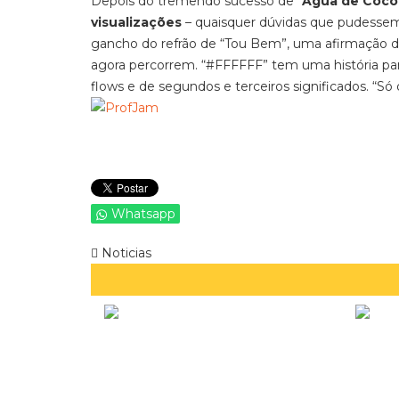
Depois do tremendo sucesso de “
Água de Coco”
visualizações
– quaisquer dúvidas que pudessem 
gancho do refrão de “Tou Bem”, uma afirmação d
agora percorrem. “#FFFFFF” tem uma história para 
flows e de segundos e terceiros significados. “Só 
Whatsapp
Noticias