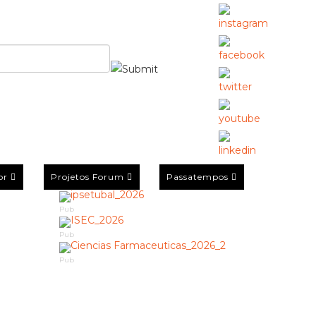
or
Projetos Forum
Passatempos
Pub
Pub
Pub