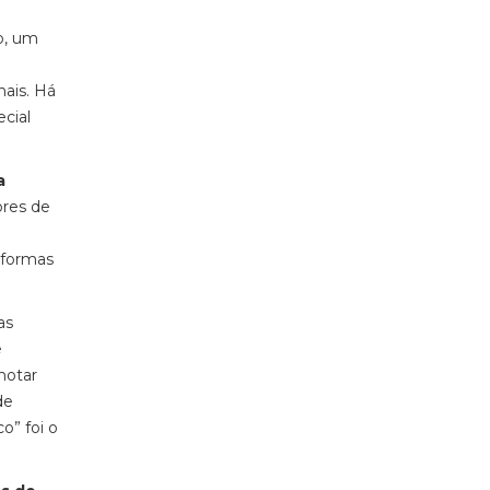
o, um
ais. Há
cial
a
ores de
aformas
as
e
notar
de
o” foi o