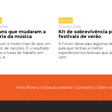
a
Música
o 2026
23 junho 2026
buns que mudaram a
Kit de sobrevivência p
ória da música
festivais de verão
bum é muito mais do que um
A Forum deixa aqui algumas d
to de canções. É o resultado
para que tenhas a melhor
as e horas de trabalho em
experiência nos festivais que aí
 d ...
vêm.
Ficha Técnica
|
Estatuto editorial
|
Contactos
|
Sobre n
sonalizar conteúdo e anúncios, fornecer funcionalidades de redes 