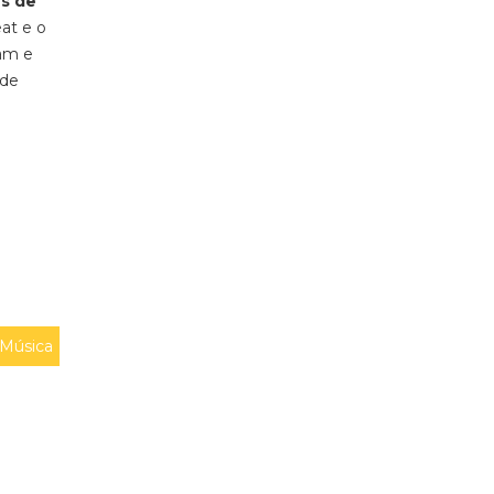
es de
at e o
ram e
 de
Música