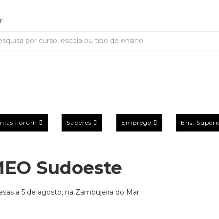
mias Forum
Saberes
Emprego
Ens. Superi
MEO Sudoeste
as a 5 de agosto, na Zambujeira do Mar.