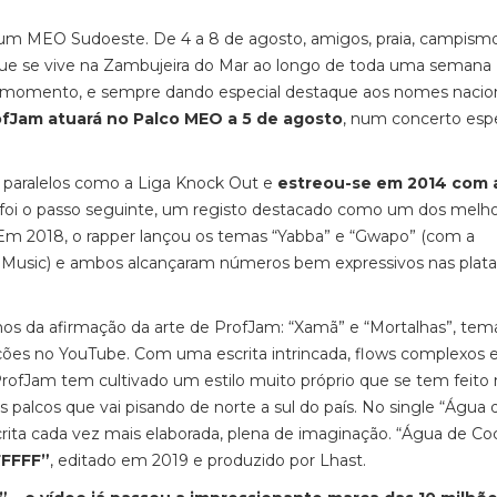
m MEO Sudoeste. De 4 a 8 de agosto, amigos, praia, campism
ue se vive na Zambujeira do Mar ao longo de toda uma semana
omento, e sempre dando especial destaque aos nomes nacion
ofJam atuará no Palco MEO a 5 de agosto
, num concerto espe
s paralelos como a Liga Knock Out e
estreou-se em 2014 com 
” foi o passo seguinte, um registo destacado como um dos melh
. Em 2018, o rapper lançou os temas “Yabba” e “Gwapo” (com a
ink Music) e ambos alcançaram números bem expressivos nas plat
renos da afirmação da arte de ProfJam: “Xamã” e “Mortalhas”, tem
ações no YouTube. Com uma escrita intrincada, flows complexos 
rofJam tem cultivado um estilo muito próprio que se tem feito 
palcos que vai pisando de norte a sul do país. No single “Água 
ita cada vez mais elaborada, plena de imaginação. “Água de Coc
FFFFF”
, editado em 2019 e produzido por Lhast.