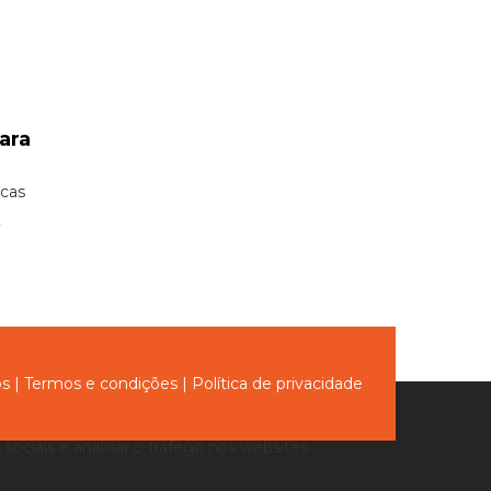
ara
icas
ós
|
Termos e condições
|
Política de privacidade
sociais e analisar o tráfego nos websites.