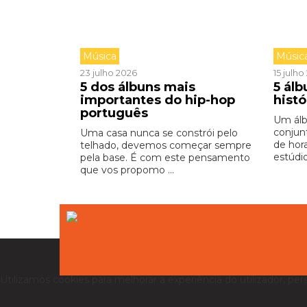
Música
Músic
23 julho 2026
15 julh
5 dos álbuns mais
5 ál
importantes do hip-hop
hist
português
Um ál
conjun
Uma casa nunca se constrói pelo
de hor
telhado, devemos começar sempre
estúdio,
pela base. É com este pensamento
que vos propomo ...
Utilizamos cookies para melhorar a experiência do utilizador, per