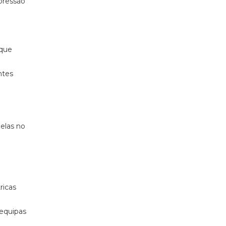
pressão
 que
ntes
elas no
ricas
equipas