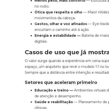
Menos peso, mais conforto
— Estrutura a
no rosto.
Ótica que respeita o olho
— Maior nitide
movimentos da cabeça.
Gestos, olhar e voz afinados
— Eye-track
encurtam o caminho até à ação.
Energia e estabilidade —
Bateria de maior
digitais.
Casos de uso que já mostr
O valor surge quando a experiência em cena super
espaço, um arquiteto que revê o modelo 1:1 no lo
Sempre que a distância entre intenção e resultado
Setores que aceleram primeiro
Educação e treino —
Ambientes virtuais d
de atenção e desempenho.
Saúde e reabilitação
— Planeamento de pr
clínicas.