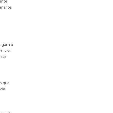
ente
enários
tregam o
ém vive
icar
to que
cia