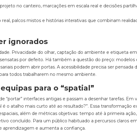
rojeto no canteiro, marcações em escala real e decisões partil
l, palcos mistos e histórias interativas que combinam realida
er ignorados
idade. Privacidade do olhar, captação do ambiente e etiqueta em
s sensatas por defeito. Há também a questão do preço: modelos
riais podem abrir portas. A acessibilidade precisa ser pensada d
 — para todos trabalharem no mesmo ambiente.
equipas para o “spatial”
“portar” interfaces antigas e passam a desenhar tarefas. Em 
é o atalho mais curto até ao resultado?”. Essa transformação e
spaciais, além de métricas objetivas: tempo até à primeira ação,
tivo concluído. Para um público habituado a percursos claros e
 de aprendizagem e aumenta a confiança.