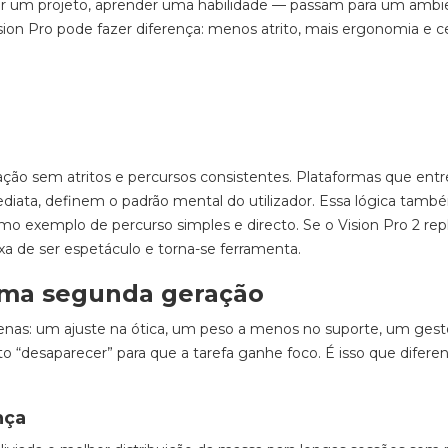
er um projeto, aprender uma habilidade — passam para um ambi
sion Pro pode fazer diferença: menos atrito, mais ergonomia e c
ação sem atritos e percursos consistentes. Plataformas que en
iata, definem o padrão mental do utilizador. Essa lógica tamb
o exemplo de percurso simples e directo. Se o Vision Pro 2 repl
ixa de ser espetáculo e torna-se ferramenta.
ma segunda geração
enas: um ajuste na ótica, um peso a menos no suporte, um ges
o “desaparecer” para que a tarefa ganhe foco. É isso que diferen
nça