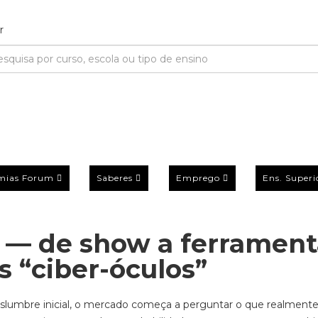
mias Forum
Saberes
Emprego
Ens. Superi
2 — de show a ferramen
s “ciber-óculos”
lumbre inicial, o mercado começa a perguntar o que realment