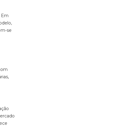
. Em
odelo,
zem-se
 com
rias,
ação
mercado
hece