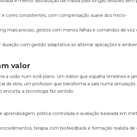
liviada e melhor distribuição da massa para longas sessões sem 
z e cores consistentes, com compensação suave dos micro-
ing mais preciso, gestos com menos falhas e comandos de voz
 duração com gestão adaptativa ao alternar aplicações e ambie
am valor
a a visão num ecrã plano. Um editor que espalha timelines e jan
cal da obra, um professor que transforma a sala numa simulação.
 encurta, a tecnologia faz sentido.
e aprendizagem, prática controlada e avaliação baseada em mét
ocedimentos, terapia com biofeedback e formação realista de 