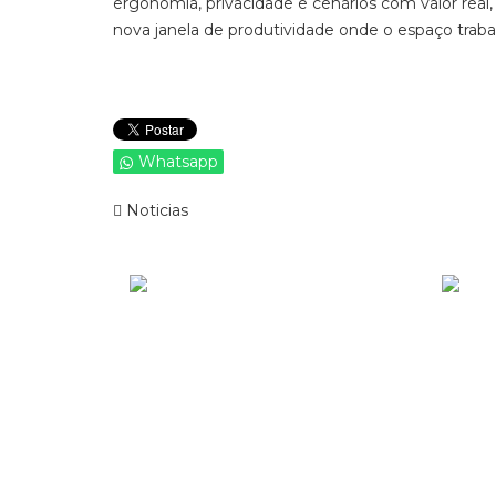
ergonomia, privacidade e cenários com valor real
nova janela de produtividade onde o espaço trabal
Whatsapp
Noticias
Patrocinado
Patro