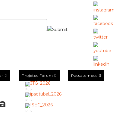
or
Projetos Forum
Passatempos
Pub
ta
Pub
Pub
e