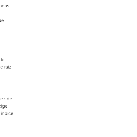
hadas
de
 de
e raiz
vez de
xige
 índice
m