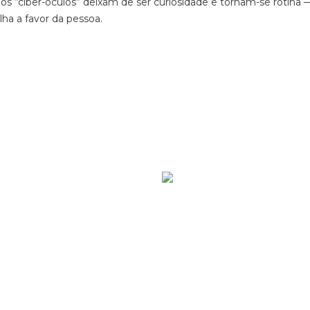
, os “ciber-óculos” deixam de ser curiosidade e tornam-se rotina
ha a favor da pessoa.
Ver mais de >
Patr
cinado
Patrocinado