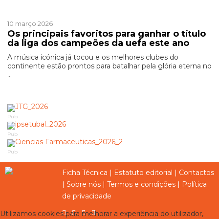
Patrocinado
10 março 2026
Os principais favoritos para ganhar o título
da liga dos campeões da uefa este ano
A música icónica já tocou e os melhores clubes do
continente estão prontos para batalhar pela glória eterna no
...
Pub
Pub
Pub
Ficha Técnica
|
Estatuto editorial
|
Contactos
|
Sobre nós
|
Termos e condições
|
Política
de privacidade
Utilizamos cookies para melhorar a experiência do utilizador,