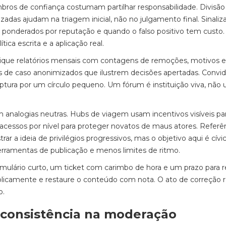
ros de confiança costumam partilhar responsabilidade. Divisão 
adas ajudam na triagem inicial, não no julgamento final. Sinaliz
ponderados por reputação e quando o falso positivo tem custo.
ica escrita e a aplicação real.
ique relatórios mensais com contagens de remoções, motivos e
 de caso anonimizados que ilustrem decisões apertadas. Convi
captura por um círculo pequeno. Um fórum é instituição viva, não
 analogias neutras. Hubs de viagem usam incentivos visíveis pa
 acessos por nível para proteger novatos de maus atores. Referê
rar a ideia de privilégios progressivos, mas o objetivo aqui é cívi
erramentas de publicação e menos limites de ritmo.
ulário curto, um ticket com carimbo de hora e um prazo para 
licamente e restaure o conteúdo com nota. O ato de correção r
o.
a consistência na moderação