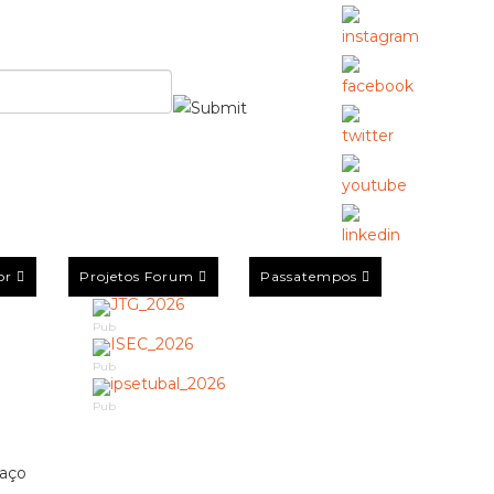
or
Projetos Forum
Passatempos
Pub
Pub
Pub
paço