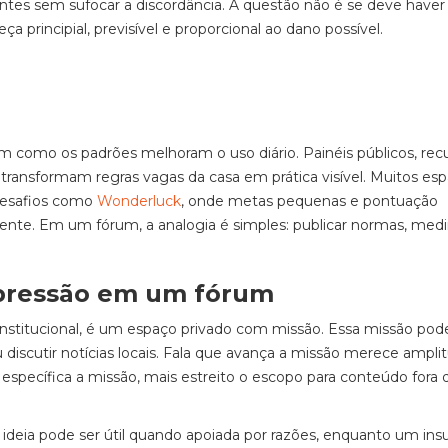
antes sem sufocar a discordância. A questão não é se deve haver
principial, previsível e proporcional ao dano possível.
como os padrões melhoram o uso diário. Painéis públicos, rec
 transformam regras vagas da casa em prática visível. Muitos es
desafios como
Wonderluck
, onde metas pequenas e pontuação
nte. Em um fórum, a analogia é simples: publicar normas, medi
xpressão em um fórum
stitucional, é um espaço privado com missão. Essa missão pod
 discutir notícias locais. Fala que avança a missão merece ampli
específica a missão, mais estreito o escopo para conteúdo fora 
 ideia pode ser útil quando apoiada por razões, enquanto um insu