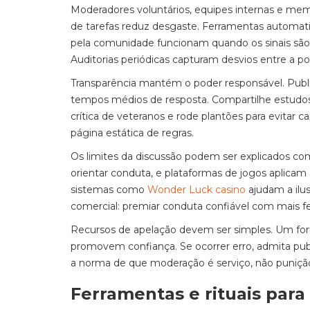
Moderadores voluntários, equipes internas e memb
de tarefas reduz desgaste. Ferramentas automatiz
pela comunidade funcionam quando os sinais são 
Auditorias periódicas capturam desvios entre a polít
Transparência mantém o poder responsável. Publ
tempos médios de resposta. Compartilhe estudos
crítica de veteranos e rode plantões para evitar 
página estática de regras.
Os limites da discussão podem ser explicados com
orientar conduta, e plataformas de jogos aplicam
sistemas como
Wonder Luck casino
ajudam a ilust
comercial: premiar conduta confiável com mais f
Recursos de apelação devem ser simples. Um form
promovem confiança. Se ocorrer erro, admita pub
a norma de que moderação é serviço, não puniçã
Ferramentas e rituais par