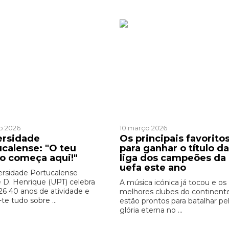
Ver mais de >
Patr
cinado
Patrocinado
o 2026
10 março 2026
ersidade
Os principais favorito
ucalense: "O teu
para ganhar o título da
ro começa aqui!"
liga dos campeões da
uefa este ano
ersidade Portucalense
e D. Henrique (UPT) celebra
A música icónica já tocou e os
6 40 anos de atividade e
melhores clubes do continent
-te tudo sobre ...
estão prontos para batalhar pe
glória eterna no ...