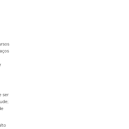
ursos
paços
r
e ser
tude;
de
lto