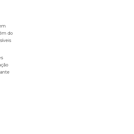
sem
além do
síveis
es
ação
tante