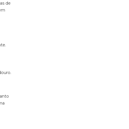
cas de
vem
te.
douro.
uanto
uma