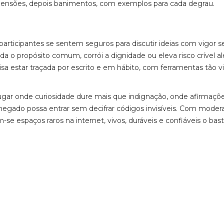
spensões, depois banimentos, com exemplos para cada degrau.
articipantes se sentem seguros para discutir ideias com vigor 
ada o propósito comum, corrói a dignidade ou eleva risco crível 
a estar traçada por escrito e em hábito, com ferramentas tão vi
 lugar onde curiosidade dure mais que indignação, onde afirmaçõ
hegado possa entrar sem decifrar códigos invisíveis. Com moder
-se espaços raros na internet, vivos, duráveis e confiáveis o bas