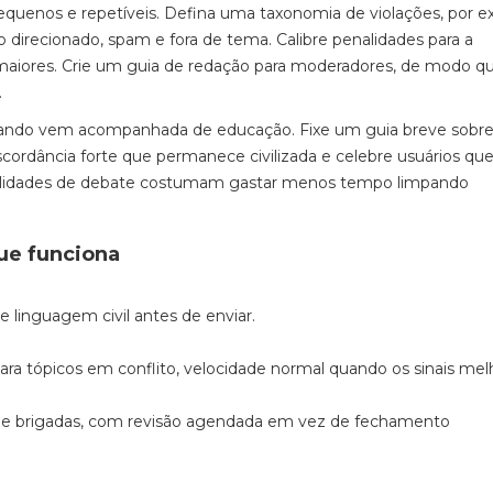
quenos e repetíveis. Defina uma taxonomia de violações, por 
io direcionado, spam e fora de tema. Calibre penalidades para a
 maiores. Crie um guia de redação para moderadores, de modo q
.
quando vem acompanhada de educação. Fixe um guia breve sobr
ordância forte que permanece civilizada e celebre usuários qu
bilidades de debate costumam gastar menos tempo limpando
ue funciona
 linguagem civil antes de enviar.
ra tópicos em conflito, velocidade normal quando os sinais me
de brigadas, com revisão agendada em vez de fechamento