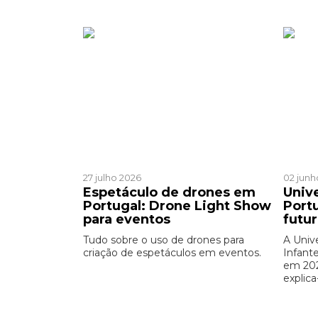
Patrocinado
Patro
27 julho 2026
02 junh
Espetáculo de drones em
Univ
Portugal: Drone Light Show
Port
para eventos
futu
Tudo sobre o uso de drones para
A Univ
criação de espetáculos em eventos.
Infant
em 202
explica