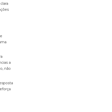
clara
ações
de
 uma
ra
ncias a
co, não
resposta
eforça