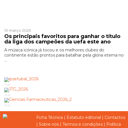
Patrocinado
10 março 2026
Os principais favoritos para ganhar o título
da liga dos campeões da uefa este ano
A música icónica já tocou e os melhores clubes do
continente estão prontos para batalhar pela glória eterna no
...
Pub
Pub
Pub
Ficha Técnica
|
Estatuto editorial
|
Contactos
|
Sobre nós
|
Termos e condições
|
Política