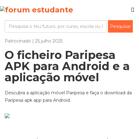
Patrocinado | 25 julho 2025
O ficheiro Paripesa
APK para Android e a
aplicação móvel
Descubra a aplicação móvel Paripesa e faça o download da
Paripesa apk app para Android.