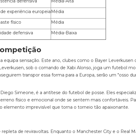
stência defensiva
Média-Alta
 de experiência europeia
Média
ste físico
Média
lidade defensiva
Média-Baixa
competição
a equipa sensação. Este ano, clubes como o Bayer Leverkusen 
 Leverkusen, sob o comando de Xabi Alonso, joga um futebol m
eguirem transpor essa forma para a Europa, serão um "osso du
e Diego Simeone, é a antítese do futebol de posse. Eles especial
o terreno físico e emocional onde se sentem mais confortáveis. Pa
 elemento imprevisível que torna o torneio tão apaixonante.
 repleta de reviravoltas. Enquanto o Manchester City e o Real M