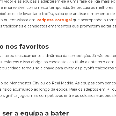
 vigor e as equipas a adaptarem-se a uma fase de liga mais ex
a e imprevisível como nesta temporada. Se procura as melhores
póteses de levantar o troféu, saiba que analisar o momento de
pto ou entusiasta em
Paripesa Portugal
que acompanhe o torne
as tradicionais e candidatos emergentes que prometem agitar as
o nos favoritos
s alterou drasticamente a dinâmica da competição. Já não exist
 esforços e isso obriga os candidatos ao título a entrarem com
ularidade tornou-se a chave para evitar os playoffs traiçoeiros 
o do Manchester City ou do Real Madrid. As equipas com banco
e físico acumulado ao longo da época. Para os adeptos em PT q
significa jogos mais competitivos entre os colossos europeus 
 ser a equipa a bater