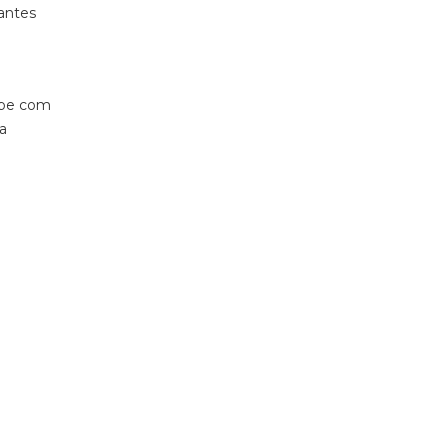
tantes
lube com
a
ocinado