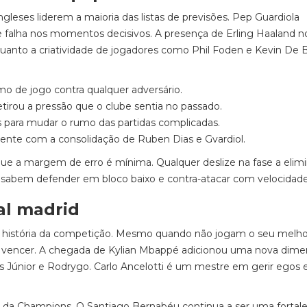
eses liderem a maioria das listas de previsões. Pep Guardiola
 falha nos momentos decisivos. A presença de Erling Haaland n
uanto a criatividade de jogadores como Phil Foden e Kevin De 
tmo de jogo contra qualquer adversário.
etirou a pressão que o clube sentia no passado.
s para mudar o rumo das partidas complicadas.
mente com a consolidação de Ruben Dias e Gvardiol.
ue a margem de erro é mínima. Qualquer deslize na fase a elimi
e sabem defender em bloco baixo e contra-atacar com velocidade
eal madrid
da história da competição. Mesmo quando não jogam o seu melho
vencer. A chegada de Kylian Mbappé adicionou uma nova dime
us Júnior e Rodrygo. Carlo Ancelotti é um mestre em gerir egos
 da Champions. O Santiago Bernabéu continua a ser uma fortal