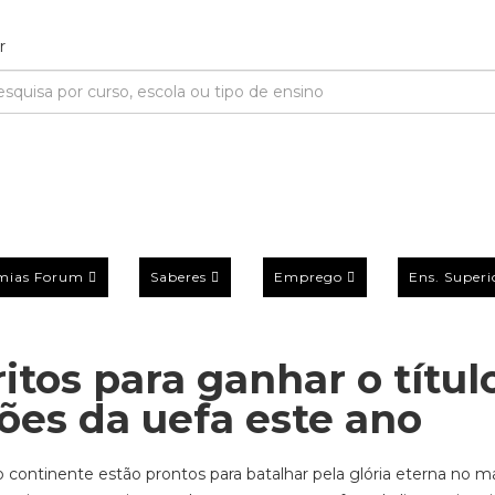
mias Forum
Saberes
Emprego
Ens. Superi
ritos para ganhar o títul
ões da uefa este ano
 continente estão prontos para batalhar pela glória eterna no m