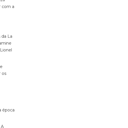
r com a
s da La
Lamine
Lionel
Se
r os
ma época
 A