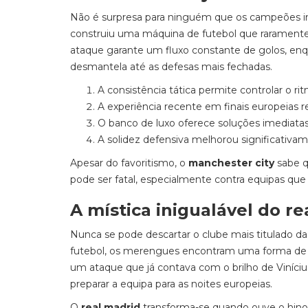
Não é surpresa para ninguém que os campeões ingl
construiu uma máquina de futebol que raramente
ataque garante um fluxo constante de golos, enq
desmantela até as defesas mais fechadas.
A consistência tática permite controlar o ri
A experiência recente em finais europeias r
O banco de luxo oferece soluções imediata
A solidez defensiva melhorou significativa
Apesar do favoritismo, o
manchester city
sabe q
pode ser fatal, especialmente contra equipas qu
A mística inigualável do r
Nunca se pode descartar o clube mais titulado 
futebol, os merengues encontram uma forma de 
um ataque que já contava com o brilho de Viníci
preparar a equipa para as noites europeias.
O
real madrid
transforma-se quando ouve o hino