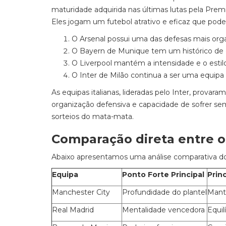
maturidade adquirida nas últimas lutas pela Prem
Eles jogam um futebol atrativo e eficaz que pode
O Arsenal possui uma das defesas mais org
O Bayern de Munique tem um histórico de do
O Liverpool mantém a intensidade e o estilo 
O Inter de Milão continua a ser uma equipa t
As equipas italianas, lideradas pelo Inter, prova
organização defensiva e capacidade de sofrer se
sorteios do mata-mata.
Comparação direta entre o
Abaixo apresentamos uma análise comparativa dos 
Equipa
Ponto Forte Principal
Prin
Manchester City
Profundidade do plantel
Mante
Real Madrid
Mentalidade vencedora
Equil