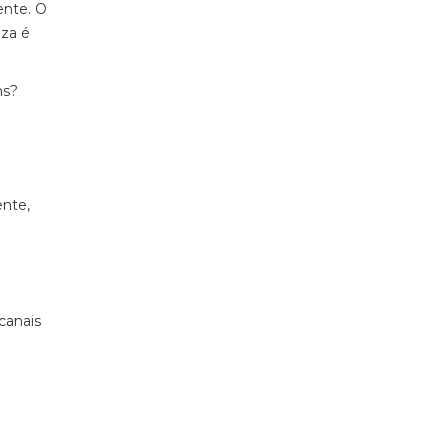
ente. O
eza é
ms?
ente,
canais