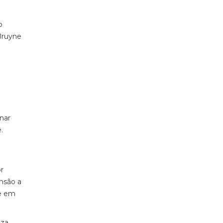
o
Bruyne
nar
.
r
nsão a
 e em
eza