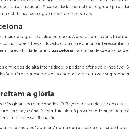
quência assustadora. A capacidade mental deste grupo para lida
uma estatística consegue medir com precisão.
celona
sinais de regresso à elite europeia. A aposta em jovens talento
s como Robert Lewandowski, criou um equilíbrio interessante. 
a imprevisibilidade que o
barcelona
não tinha desde a saída de 
s em jogos de alta intensidade, o poderio ofensivo é inegável. 
e lesões, têm argumentos para chegar longe e talvez surpreende
reitam a glória
os três gigantes mencionados. O Bayern de Munique, com a sua
re uma ameaça séria. A estrutura alemã procura redimir-se de u
erfeito para essa afirmação.
ransformou os "Gunners" numa equipa sólida e difícil de bater.