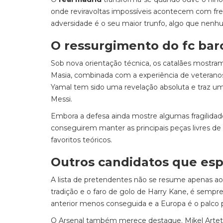
onde reviravoltas impossíveis acontecem com fre
adversidade é o seu maior trunfo, algo que nenh
O ressurgimento do fc bar
Sob nova orientação técnica, os catalães mostram 
Masia, combinada com a experiência de veterano
Yamal tem sido uma revelação absoluta e traz um
Messi.
Embora a defesa ainda mostre algumas fragilidade
conseguirem manter as principais peças livres d
favoritos teóricos.
Outros candidatos que esp
A lista de pretendentes não se resume apenas a
tradição e o faro de golo de Harry Kane, é semp
anterior menos conseguida e a Europa é o palco p
O Arsenal também merece destaque. Mikel Arteta t