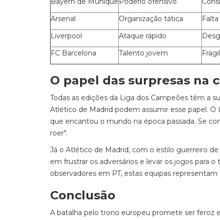
Bayern de Munique
Poderio ofensivo
Consi
Arsenal
Organização tática
Falta
Liverpool
Ataque rápido
Desga
FC Barcelona
Talento jovem
Fragi
O papel das surpresas na 
Todas as edições da Liga dos Campeões têm a su
Atlético de Madrid podem assumir esse papel. O
que encantou o mundo na época passada. Se cons
roer".
Já o Atlético de Madrid, com o estilo guerreiro d
em frustrar os adversários e levar os jogos para 
observadores em PT, estas equipas representam o
Conclusão
A batalha pelo trono europeu promete ser feroz e