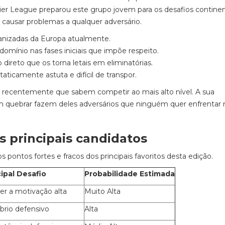
ier League preparou este grupo jovem para os desafios continen
 causar problemas a qualquer adversário.
anizadas da Europa atualmente.
mínio nas fases iniciais que impõe respeito.
direto que os torna letais em eliminatórias.
aticamente astuta e difícil de transpor.
ram recentemente que sabem competir ao mais alto nível. A sua
m quebrar fazem deles adversários que ninguém quer enfrentar 
s principais candidatos
pontos fortes e fracos dos principais favoritos desta edição.
cipal Desafio
Probabilidade Estimada
r a motivação alta
Muito Alta
íbrio defensivo
Alta