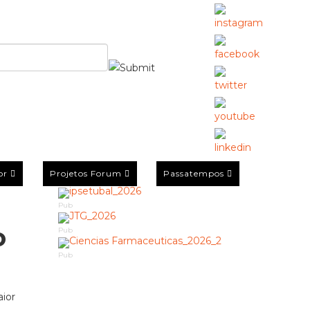
or
Projetos Forum
Passatempos
Pub
o
Pub
Pub
aior