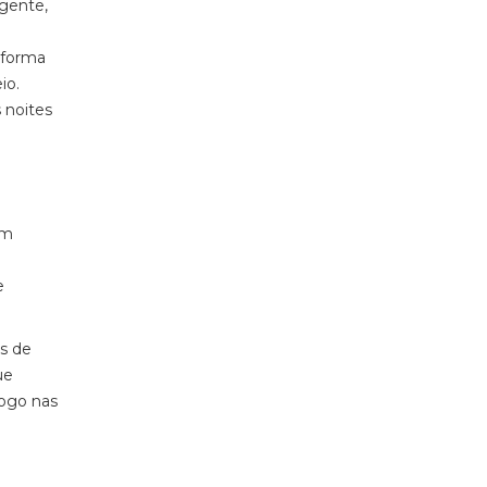
igente,
 forma
io.
 noites
em
e
s de
ue
logo nas