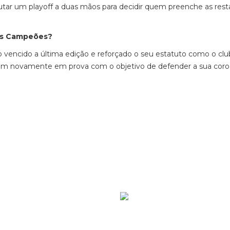
putar um playoff a duas mãos para decidir quem preenche as res
dos Campeões?
o vencido a última edição e reforçado o seu estatuto como o c
tram novamente em prova com o objetivo de defender a sua coro
Ver mais de >
Patr