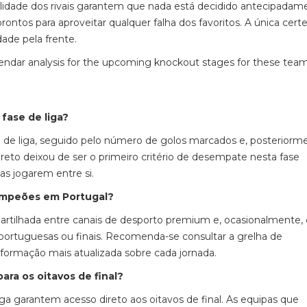
alidade dos rivais garantem que nada está decidido antecipadam
rontos para aproveitar qualquer falha dos favoritos. A única cert
ade pela frente.
lendar analysis for the upcoming knockout stages for these tea
fase de liga?
fase de liga, seguido pelo número de golos marcados e, posteriorm
reto deixou de ser o primeiro critério de desempate nesta fase
as jogarem entre si.
Campeões em Portugal?
 partilhada entre canais de desporto premium e, ocasionalmente, 
s portuguesas ou finais. Recomenda-se consultar a grelha de
nformação mais atualizada sobre cada jornada.
ra os oitavos de final?
liga garantem acesso direto aos oitavos de final. As equipas que