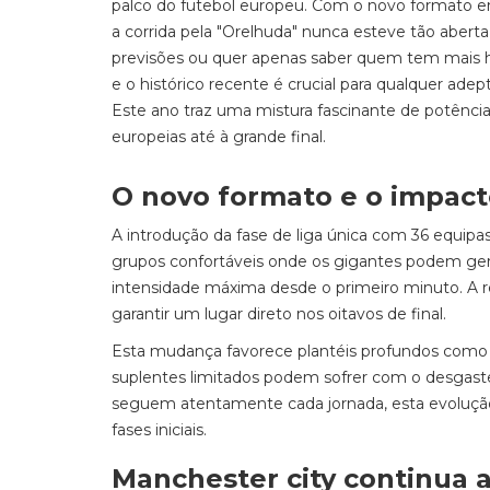
palco do futebol europeu. Com o novo formato em
a corrida pela "Orelhuda" nunca esteve tão abert
previsões ou quer apenas saber quem tem mais hi
e o histórico recente é crucial para qualquer ade
Este ano traz uma mistura fascinante de potênci
europeias até à grande final.
O novo formato e o impact
A introdução da fase de liga única com 36 equipa
grupos confortáveis onde os gigantes podem gerir
intensidade máxima desde o primeiro minuto. A reg
garantir um lugar direto nos oitavos de final.
Esta mudança favorece plantéis profundos como 
suplentes limitados podem sofrer com o desgast
seguem atentamente cada jornada, esta evolução 
fases iniciais.
Manchester city continua a