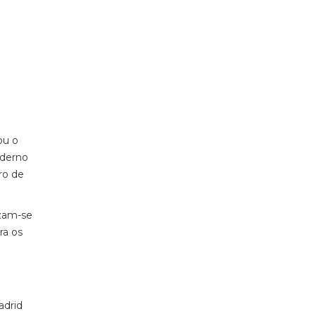
ou o
oderno
ro de
izam-se
ra os
adrid