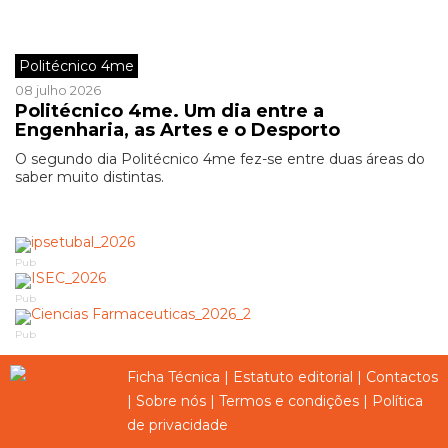
Politécnico 4me
08 julho 2026
Politécnico 4me. Um dia entre a
Engenharia, as Artes e o Desporto
O segundo dia Politécnico 4me fez-se entre duas áreas do
saber muito distintas.
Pub
Pub
Pub
Ficha Técnica
|
Estatuto editorial
|
Contactos
|
Sobre nós
|
Termos e condições
|
Política
de privacidade