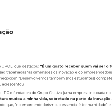
ação
o INOPOL, que destacou:
“É um gosto receber quem vai ser o f
 são trabalhadas "as dimensões da inovação e do empreendedor
os negócios". "Desenvolvemos também [nos estudantes] competê
, acrescentou.
o IPC e fundadora do Grupo Criativa (uma empresa incubada no
utura mudou a minha vida, sobretudo na parte da inovação,
ndo que, "no empreendedorismo, o essencial é ter humildade" e 