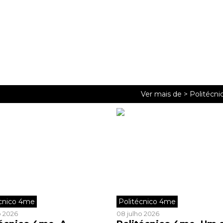
Ver mais de >
Politécn
écnico 4me
Politécnico 4me
o 2026
08 julho 2026