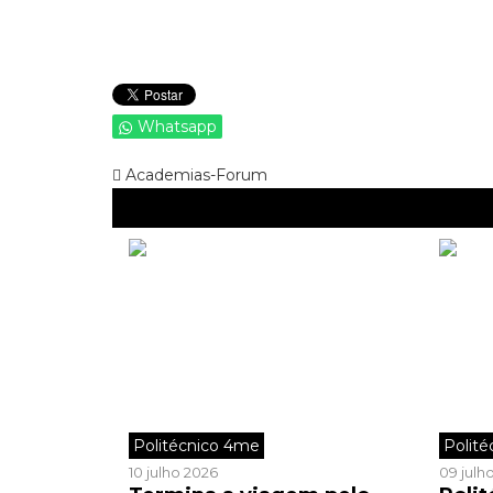
Whatsapp
Academias-Forum
Politécnico 4me
Polit
10 julho 2026
09 julh