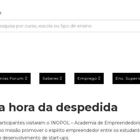
mias Forum
Saberes
Emprego
Ens. Superi
a hora da despedida
 participantes visitaram o INOPOL – Academia de Empreendedor
o missão promover o espírito empreendedor entre os estudant
o desenvolvimento de start-ups.