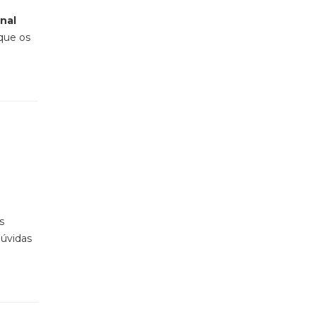
nal
 que os
s
úvidas