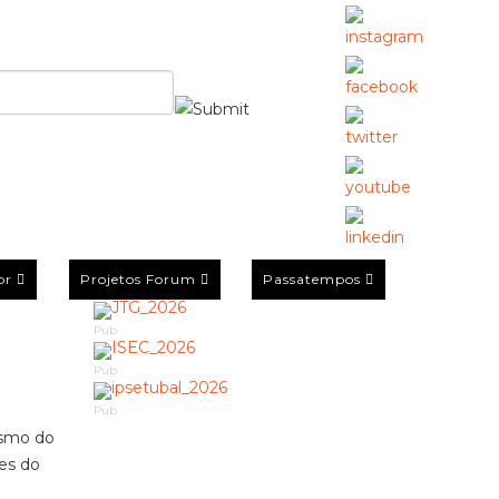
or
Projetos Forum
Passatempos
Pub
Pub
Pub
ismo do
es do