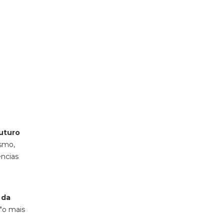
uturo
ismo,
ncias
 da
"o mais