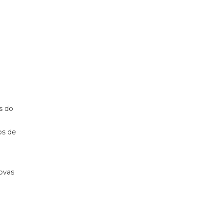
s do
os de
novas