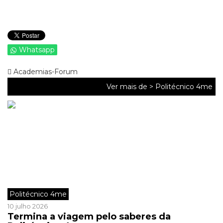
Whatsapp
Academias-Forum
Ver mais de >
Politécnico 4me
Politécnico 4me
10 julho 2026
Termina a viagem pelo saberes da