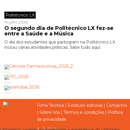
Politécnico LX
14 julho 2026
O segundo dia de Politécnico LX fez-se
entre a Saúde e a Música
O dia dos estudantes que participam na Politécnico LX
incluiu várias atividades práticas. Sabe tudo aqui.
Pub
Pub
Pub
Ficha Técnica
|
Estatuto editorial
|
Contactos
|
Sobre nós
|
Termos e condições
|
Política
de privacidade
Utilizamos cookies para melhorar a experiência do utilizador,