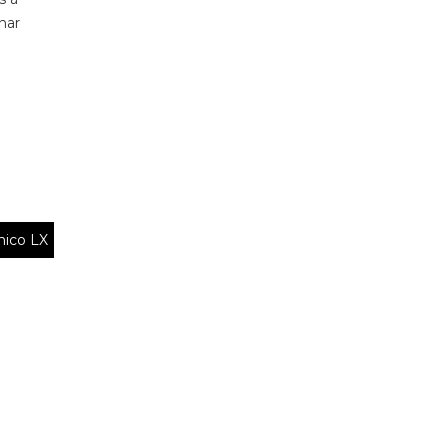
nar
nico LX