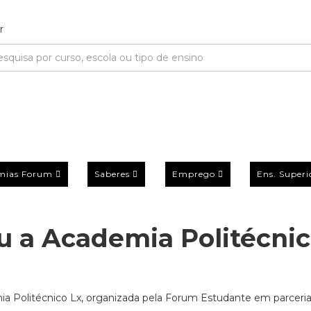
mias Forum
Saberes
Emprego
Ens. Superi
u a Academia Politécni
ia Politécnico Lx, organizada pela Forum Estudante em parceri