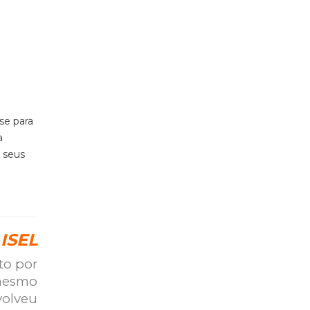
se para
a
 seus
ISEL
to por
 mesmo
volveu