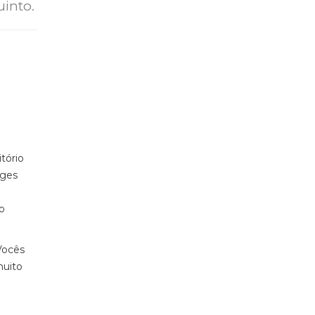
uinto.
tório
rges
o
Vocês
muito