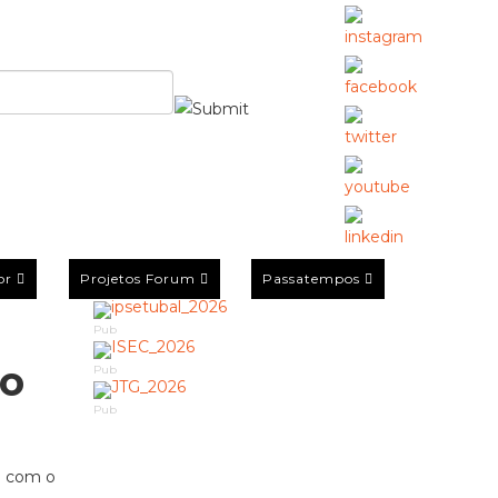
or
Projetos Forum
Passatempos
Pub
co
Pub
Pub
a com o