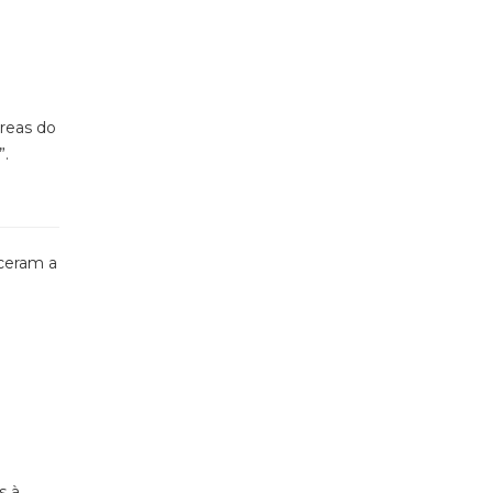
áreas do
”.
ceram a
s à