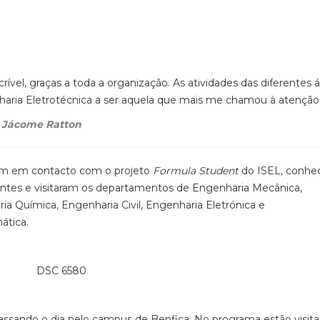
rível, graças a toda a organização. As atividades das diferentes 
haria Eletrotécnica a ser aquela que mais me chamou à atenção
a Jácome Ratton
ram em contacto com o projeto
Formula Student
do ISEL, conhe
ntes e visitaram os departamentos de Engenharia Mecânica,
a Química, Engenharia Civil, Engenharia Eletrónica e
ática.
ssando o dia pelo campus de Benfica. No programa estão visita