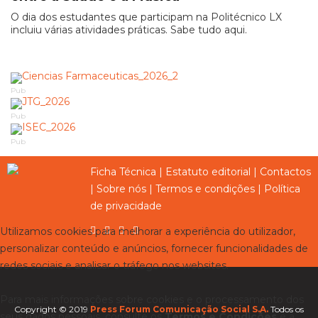
O dia dos estudantes que participam na Politécnico LX
incluiu várias atividades práticas. Sabe tudo aqui.
Pub
Pub
Pub
Ficha Técnica
|
Estatuto editorial
|
Contactos
|
Sobre nós
|
Termos e condições
|
Política
de privacidade
Utilizamos cookies para melhorar a experiência do utilizador,
personalizar conteúdo e anúncios, fornecer funcionalidades de
redes sociais e analisar o tráfego nos websites.
Para mais informações sobre cookies e o processamento dos
Copyright © 2019
Press Forum Comunicação Social S.A.
Todos os
seus dados pessoais, consulte os
Termos e Condições
e a