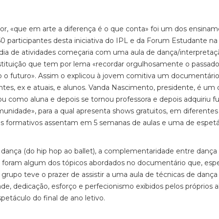
r, «que em arte a diferença é o que conta» foi um dos ensina
 50 participantes desta iniciativa do IPL e da Forum Estudante na
.º dia de atividades começaria com uma aula de dança/interpretaç
nstituição que tem por lema «recordar orgulhosamente o passado,
o futuro». Assim o explicou à jovem comitiva um documentário
ntes, ex e atuais, e alunos. Vanda Nascimento, presidente, é um 
 como aluna e depois se tornou professora e depois adquiriu f
munidade», para a qual apresenta shows gratuitos, em diferentes 
clos formativos assentam em 5 semanas de aulas e uma de espetá
 dança (do hip hop ao ballet), a complementaridade entre dança
ação foram algum dos tópicos abordados no documentário que, espe
o grupo teve o prazer de assistir a uma aula de técnicas de dança
ade, dedicação, esforço e perfecionismo exibidos pelos próprios 
petáculo do final de ano letivo.