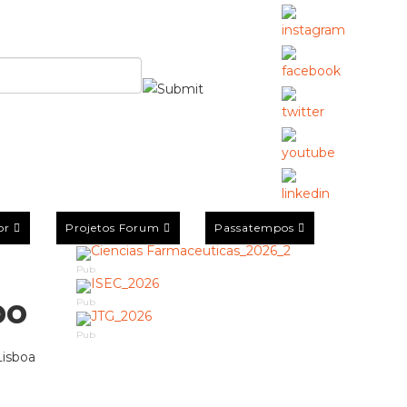
or
Projetos Forum
Passatempos
Pub
po
Pub
Pub
Lisboa