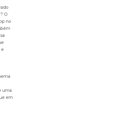
sido
r? O
hop no
ambém
asa
ue
 e
inema
de uma
que em