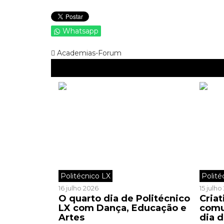
Whatsapp
Academias-Forum
Politécnico LX
Polité
16 julho 2026
15 julh
O quarto dia de Politécnico
Criat
LX com Dança, Educação e
comu
Artes
dia d