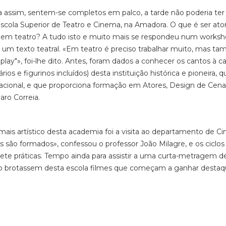
 assim, sentem-se completos em palco, a tarde não poderia ter 
scola Superior de Teatro e Cinema, na Amadora. O que é ser ato
 em teatro? A tudo isto e muito mais se respondeu num works
r um texto teatral. «Em teatro é preciso trabalhar muito, mas t
"play"», foi-lhe dito. Antes, foram dados a conhecer os cantos à c
os e figurinos incluídos) desta instituição histórica e pioneira, q
acional, e que proporciona formação em Atores, Design de Cena
ro Correia.
mais artístico desta academia foi a visita ao departamento de C
são formados», confessou o professor João Milagre, e os ciclos
ete práticas. Tempo ainda para assistir a uma curta-metragem 
não brotassem desta escola filmes que começam a ganhar desta