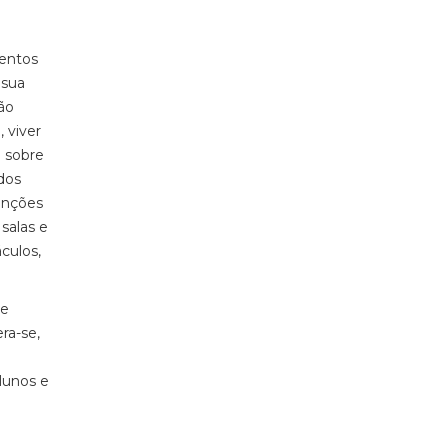
mentos
 sua
ão
 viver
 sobre
dos
unções
salas e
culos,
 e
ra-se,
alunos e