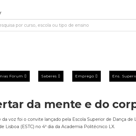
mias Forum
Saberes
Emprego
Ens. Superi
ertar da mente e do cor
 da voz foi o convite lançado pela Escola Superior de Dança de 
de Lisboa (ESTC) no 4º dia da Academia Politécnico LX.