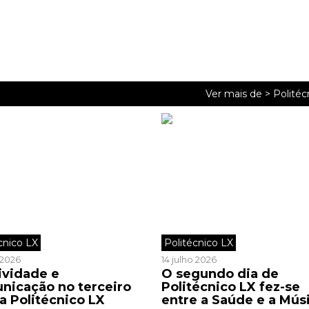
Ver mais de >
Politéc
cnico LX
Politécnico LX
o 2026
14 julho 2026
ividade e
O segundo dia de
nicação no terceiro
Politécnico LX fez-se
a Politécnico LX
entre a Saúde e a Mús