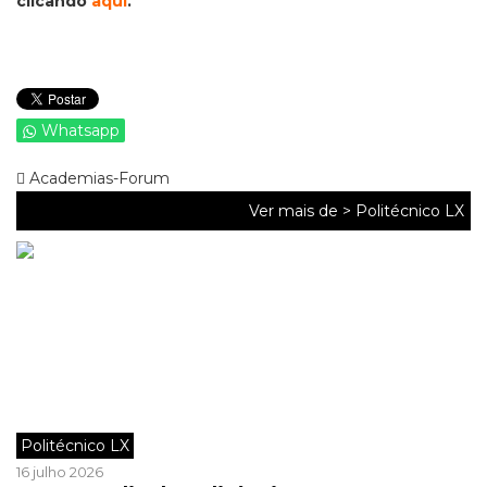
clicando
aqui
.
Whatsapp
Academias-Forum
Ver mais de >
Politécnico LX
Politécnico LX
16 julho 2026