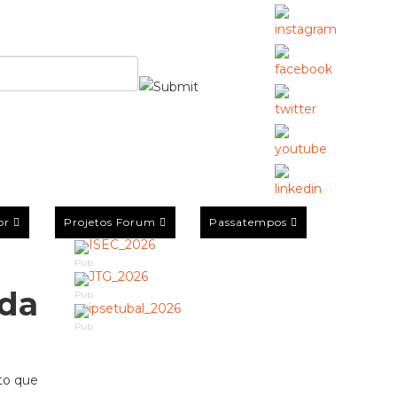
or
Projetos Forum
Passatempos
Pub
 da
Pub
Pub
to que