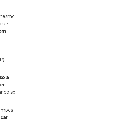
a mesmo
 que
com
P).
so a
er
ando se
tempos
icar