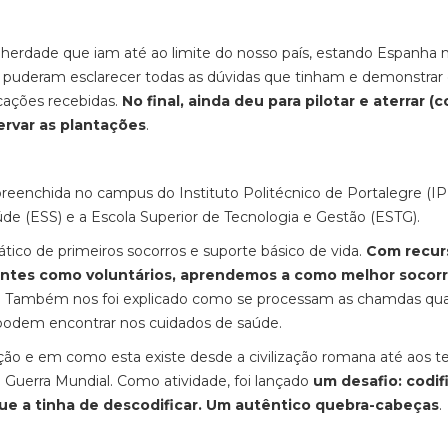
da herdade que iam até ao limite do nosso país, estando Espanh
tes puderam esclarecer todas as dúvidas que tinham e demonstrar
cações recebidas.
No final, ainda deu para pilotar e aterrar (
ervar as plantações
.
eenchida no campus do Instituto Politécnico de Portalegre (IP
aúde (ESS) e a Escola Superior de Tecnologia e Gestão (ESTG).
ico de primeiros socorros e suporte básico de vida.
Com recur
antes como voluntários, aprendemos a como melhor socorr
. Também nos foi explicado como se processam as chamdas qu
se podem encontrar nos cuidados de saúde.
ão e em como esta existe desde a civilização romana até aos 
 Guerra Mundial. Como atividade, foi lançado
um desafio: codif
e a tinha de descodificar. Um autêntico quebra-cabeças
.