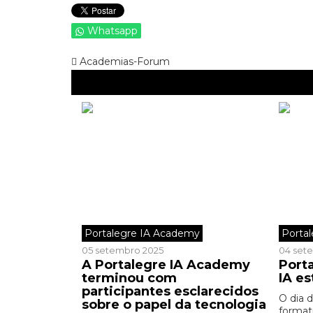
Whatsapp
Academias-Forum
Portalegre IA Academy
Porta
05 setembro 2025
04 set
A Portalegre IA Academy
Port
terminou com
IA es
participantes esclarecidos
O dia d
sobre o papel da tecnologia
format