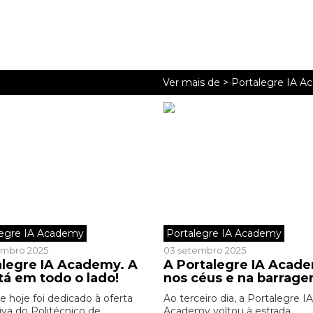
Ver mais de >
Portalegre IA 
legre IA Academy
Portalegre IA Academy
embro 2025
03 setembro 2025
alegre IA Academy. A
A Portalegre IA Acad
tá em todo o lado!
nos céus e na barrag
e hoje foi dedicado à oferta
Ao terceiro dia, a Portalegre IA
iva do Politécnico de
Academy voltou à estrada,