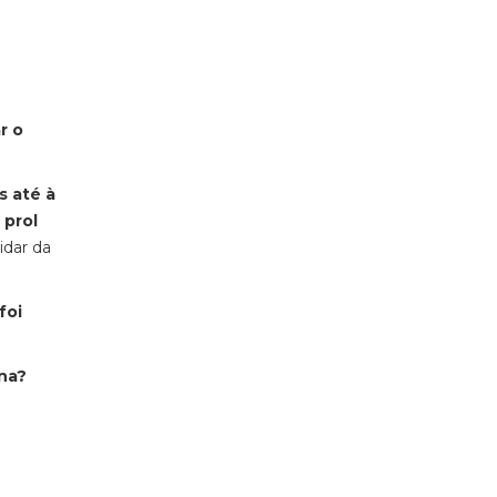
r o
s até à
 prol
dar da
foi
ana?