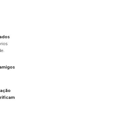
zados
rios
de.
 amigos
zação
rificam