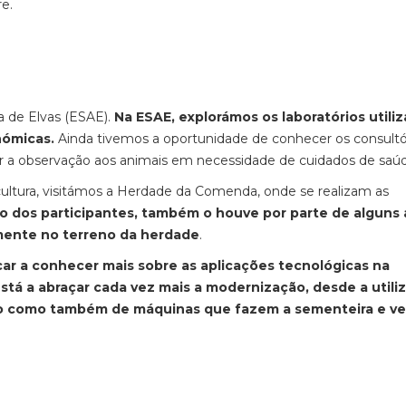
e.
ia de Elvas (ESAE).
Na ESAE, explorámos os laboratórios utili
nómicas.
Ainda tivemos a oportunidade de conhecer os consultó
azer a observação aos animais em necessidade de cuidados de saú
ultura, visitámos a Herdade da Comenda, onde se realizam as
 dos participantes, também o houve por parte de alguns
mente no terreno da herdade
.
ar a conhecer mais sobre as aplicações tecnológicas na
stá a abraçar cada vez mais a modernização, desde a utili
no como também de máquinas que fazem a sementeira e ve