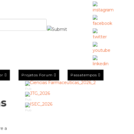
or
Projetos Forum
Passatempos
Pub
as
Pub
Pub
re a