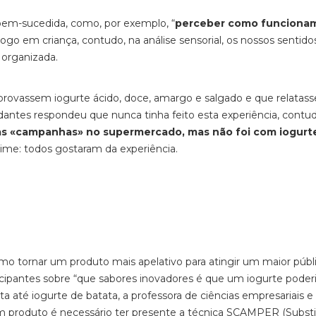
 bem-sucedida, como, por exemplo, “
perceber como funciona
 logo em criança, contudo, na análise sensorial, os nossos sentid
 organizada.
e provassem iogurte ácido, doce, amargo e salgado e que relatas
dantes respondeu que nunca tinha feito esta experiência, contu
s «campanhas» no supermercado, mas não foi com iogurte
nime: todos gostaram da experiência.
mo tornar um produto mais apelativo para atingir um maior públi
cipantes sobre “que sabores inovadores é que um iogurte poderi
 até iogurte de batata, a professora de ciências empresariais e
um produto é necessário ter presente a técnica SCAMPER (Substit