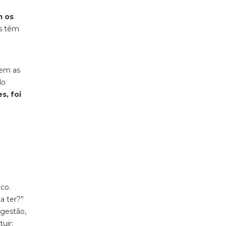
m os
os têm
sem as
do
s, foi
co.
a ter?”
 gestão,
uir;