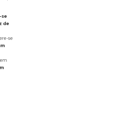
u-se
z de
fere-se
um
a em
om