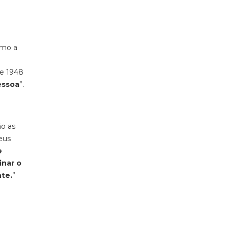
omo a
de 1948
essoa
”.
ão as
teus
e
inar o
te.
”