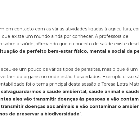
am em contacto com as várias atividades ligadas à agricultura, c
 que existe um mundo ainda por conhecer. A professora de
co sobre a saúde, afirmando que o conceito de saúde existe des
ituação de perfeito bem-estar físico, mental e social da p
heceu-se um pouco os vários tipos de parasitas, mas o que é um
roveitam do organismo onde estão hospedados. Exemplo disso s
stentabilidade foi o tema principal desta sessão e Teresa Letra Ma
 salvaguardarmos a saúde ambiental, saúde animal e saúd
tes eles vão transmitir doenças às pessoas e vão contam
ransmitir doenças aos animais e vão contaminar o ambien
mos de preservar a biodiversidade
”.