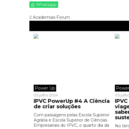
Whatsapp
Academias-Forum
Power Up
Power
05 julho 2024
03 julh
IPVC PowerUp #4 A Ciência
IPVC
de criar soluções
viag
sabe
Com passagens pelas Escola Superior
sust
Agrária e Escola Superior de Ciências
Empresariais do IPVC, o quarto dia da
No ter