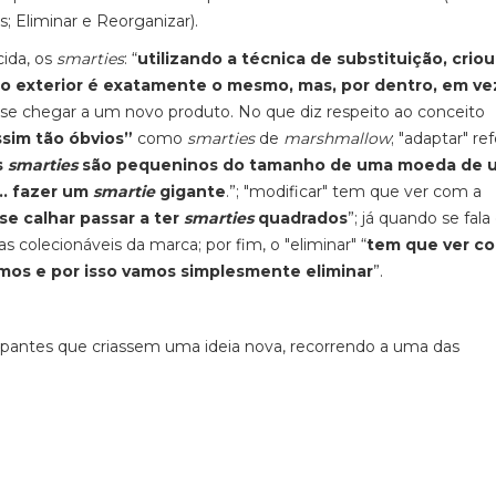
; Eliminar e Reorganizar).
ida, os
smarties
: “
utilizando a técnica de substituição, crio
to exterior é exatamente o mesmo, mas, por dentro, em ve
-se chegar a um novo produto. No que diz respeito ao conceito
ssim tão óbvios”
como
smarties
de
marshmallow
; "adaptar" re
s
smarties
são pequeninos do tamanho de uma moeda de 
i… fazer um
smartie
gigante
.”; "modificar" tem que ver com a
 se calhar passar a ter
smarties
quadrados
”; já quando se fal
xas colecionáveis da marca; por fim, o "eliminar" “
tem que ver c
mos e por isso vamos simplesmente eliminar
”.
icipantes que criassem uma ideia nova, recorrendo a uma das