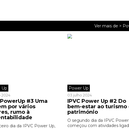
Ver mais de >
Po
 Up
Power Up
o 2024
03 julho 2024
 PowerUp #3 Uma
IPVC Power Up #2 Do
em por vários
bem-estar ao turismo 
res, rumo à
património
entabilidade
O segundo dia da IPVC Power
começou com atividades ligad
ceiro dia da IPVC Power Up,