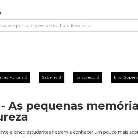
mias Forum
Saberes
Emprego
Ens. Superi
 - As pequenas memóri
ureza
inte e cinco estudantes ficaram a conhecer um pouco mais sob