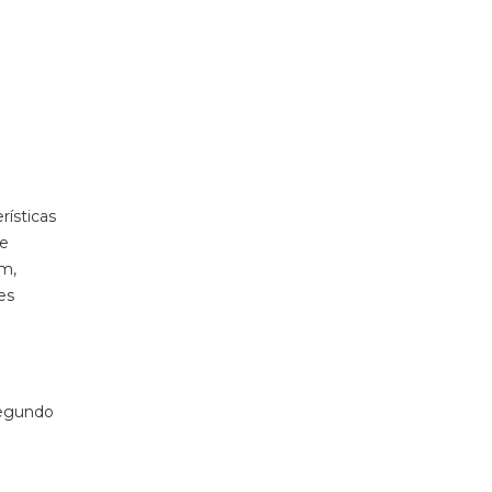
ísticas
 e
im,
es
 segundo