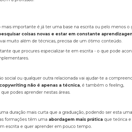
mais importante é já ter uma base na escrita ou pelo menos o 
pesquisar coisas novas e estar em constante aprendizage
g vai muito além de técnicas, precisa de um ótimo conteúdo.
rtante que procures especializar-te em escrita - o que pode aco
omplementares.
 social ou qualquer outra relacionada vai ajudar-te a compreen
copywriting não é apenas a técnica
, é também o feeling,
 que podes aprender nestas áreas.
m uma duração mais curta que a graduação, podendo ser esta um
Estas formações têm uma
abordagem mais prática
que teórica e
m escrita e quer aprender em pouco tempo.