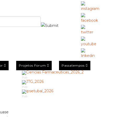
or
Projetos Forum
Passatempos
Pub
Pub
Pub
quase