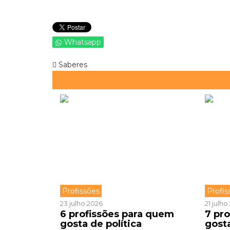
Whatsapp
Saberes
Profissões
Profis
23 julho 2026
21 julh
6 profissões para quem
7 pr
gosta de política
gost