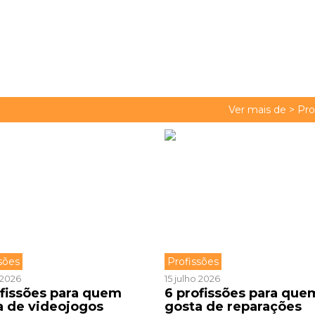
Ver mais de >
Pro
sões
Profissões
o 2026
15 julho 2026
ofissões para quem
6 profissões para que
a de videojogos
gosta de reparações