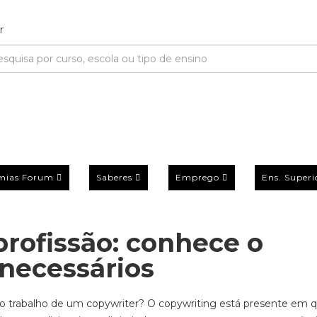
mias Forum
Saberes
Emprego
Ens. Superi
rofissão: conhece o
necessários
o trabalho de um copywriter? O copywriting está presente em 