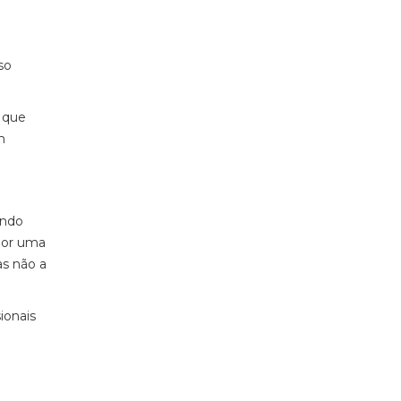
so
 que
m
ando
 por uma
as não a
ionais