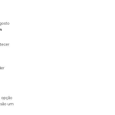
gosto
m
ntecer
der
a opção
 são um