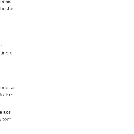
ionais
bustos.
e
ting e
pode ser
ção. Em
eitor
.
 o tom