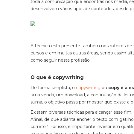
toda a comunicação que encontras nos media, seja 
desenvolvem vários tipos de conteúdos, desde pe
A técnica está presente também nos roteiros de 
cursos e em muitas outras áreas, sendo assim alt
como seguir nesta profissão.
O que é copywriting
De forma simplista, o
copywriting
ou
copy é a e
uma venda, um download, a continuação da leitu
suma, o objetivo passa por mostrar que existe a
Existem diversas técnicas para alcançar esse fim
Afinal, de que adianta encher o texto com gatilh
correto? Por isso, é importante investir em quali
exagerado. Vê o que deves estudar para executar