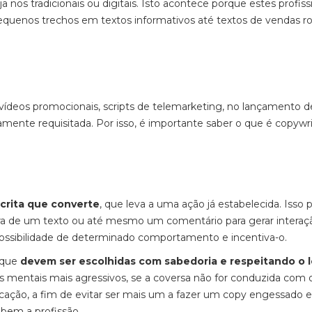
nos tradicionais ou digitais. Isto acontece porque estes profiss
quenos trechos em textos informativos até textos de vendas ro
vídeos promocionais, scripts de telemarketing, no lançamento d
amente requisitada. Por isso, é importante saber o que é copywri
scrita que converte
, que leva a uma ação já estabelecida. Isso 
ra de um texto ou até mesmo um comentário para gerar intera
 possibilidade de determinado comportamento e incentiva-o.
, que
devem ser escolhidas com sabedoria e respeitando o l
os mentais mais agressivos, se a coversa não for conduzida com
ficação, a fim de evitar ser mais um a fazer um copy engessado e
 bem a profissão.