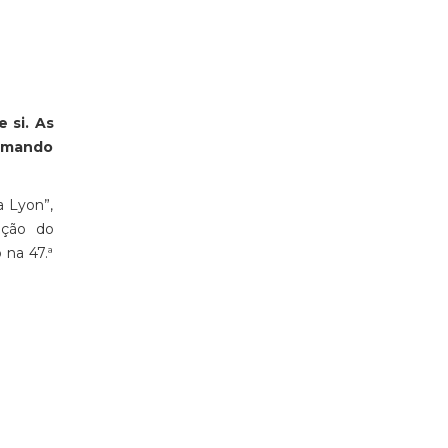
 si. As
ormando
a Lyon”,
ição do
na 47.ª