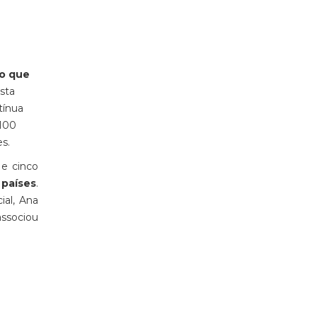
ão que
Esta
tínua
1100
s.
 e cinco
 países
.
ial, Ana
associou