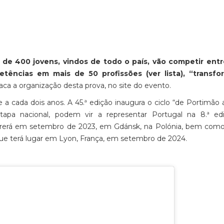
 de 400 jovens, vindos de todo o país, vão competir entre
etências em mais de 50 profissões (ver lista), “transf
taca a organização desta prova, no site do evento.
a cada dois anos. A 45.ª edição inaugura o ciclo “de Portimão 
pa nacional, podem vir a representar Portugal na 8.ª ed
rerá em setembro de 2023, em Gdánsk, na Polónia, bem como 
ue terá lugar em Lyon, França, em setembro de 2024.