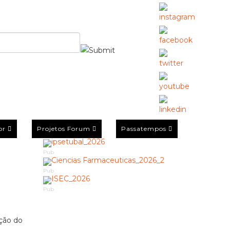
or
Projetos Forum
Passatempos
Pub
Pub
Pub
ição do