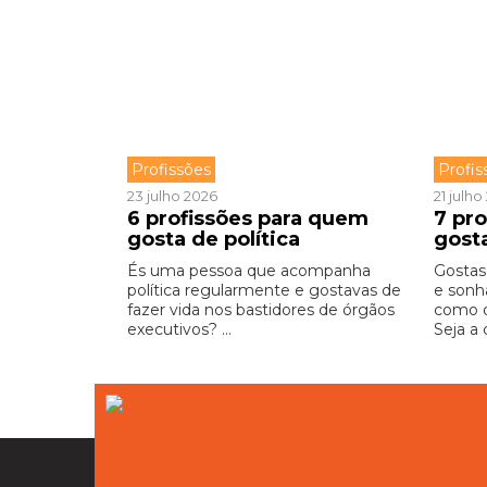
Profissões
Profis
23 julho 2026
21 julh
6 profissões para quem
7 pr
gosta de política
gost
És uma pessoa que acompanha
Gostas
política regularmente e gostavas de
e sonh
fazer vida nos bastidores de órgãos
como o
executivos? ...
Seja a 