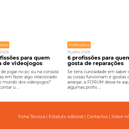
sões
Profissões
o 2026
15 julho 2026
ofissões para quem
6 profissões para que
a de videojogos
gosta de reparações
 de jogar no pc ou na consola
Se tens curiosidade em saber
as em fazer algo relacionado
as coisas funcionam e gostas 
 mundo dos videojogos?
arranjar, a FORUM deixa-te aqu
contar u ...
algumas profis ...
Ficha Técnica
|
Estatuto editorial
|
Contactos
|
Sobre n