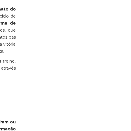
nato do
ciclo de
rma de
os, que
tos das
 vitória
a.
 treino,
 através
íram ou
rmação