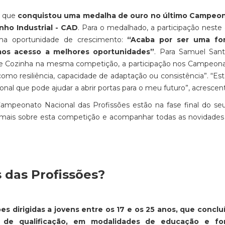
s que
conquistou uma medalha de ouro no último Campeo
nho Industrial - CAD
. Para o medalhado, a participação neste 
ma oportunidade de crescimento:
“Acaba por ser uma fo
mos acesso a melhores oportunidades”
. Para Samuel Sant
de Cozinha na mesma competição, a participação nos Campeona
mo resiliência, capacidade de adaptação ou consistência”. “Esta
nal que pode ajudar a abrir portas para o meu futuro”, acrescent
ampeonato Nacional das Profissões estão na fase final do seu
r mais sobre esta competição e acompanhar todas as novidades
 das Profissões?
s dirigidas a jovens entre os 17 e os 25 anos, que conclu
 de qualificação, em modalidades de educação e fo