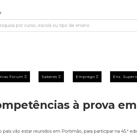
mias Forum
Saberes
Emprego
Ens. Superi
ompetências à prova em
país vão estar reunidos em Portimão, para participar na 45.ª ed