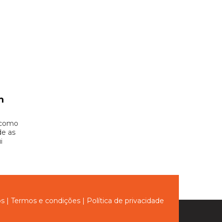
m
 como
de as
i
ós
|
Termos e condições
|
Política de privacidade