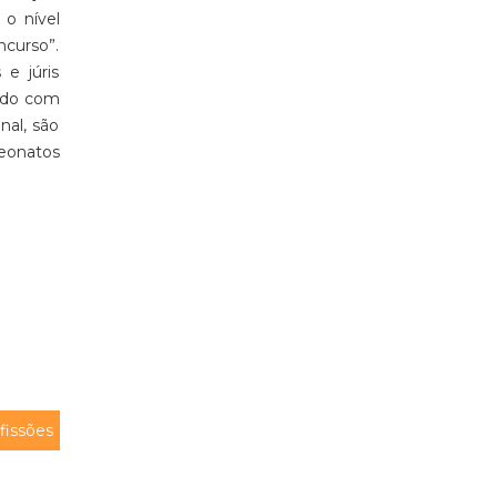
 o nível
ncurso”.
 e júris
ando com
nal, são
eonatos
fissões