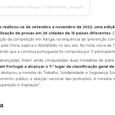
por WorldSkills Portugal ?? (@worldskills_portugal)
 realizou-se de setembro a novembro de 2022, uma ediç
ealização de provas em 26 cidades de 15 países diferentes
. 
zação da competição em Xangai, na sequência da “prevenção con
ela China, explica o WorldSkills, no seu site. No total, cerca de 
endo que a comitiva portuguesa foi composta por 11 participante
alcançadas, foram ainda conquistadas duas medalhas de prata
am Portugal a alcançar o 7.º lugar da classificação geral de
destacou a ministra do Trabalho, Solidariedade e Segurança Soc
ento público à seleção nacional das profissões. A ministra 
Superação e Inspiração”.
pa