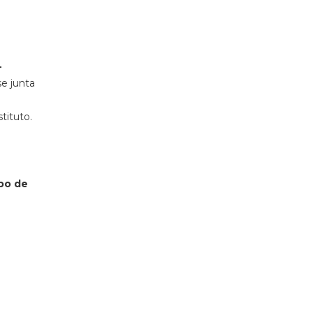
-
se junta
stituto.
po de