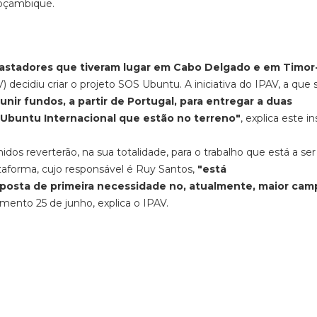
Moçambique.
stadores que tiveram lugar em Cabo Delgado e em Timor
V) decidiu criar o projeto SOS Ubuntu. A iniciativa do IPAV, a que 
unir fundos, a partir de Portugal, para entregar a duas
 Ubuntu Internacional
que estão no terreno"
, explica este in
hidos
reverterão
,
na sua totalidade
,
para
o
trabalho que está a ser
taforma, cujo responsável é
Ruy Santos,
"está
sposta de primeira necessidade no, atualmente,
maior cam
nto 25 de junho, explica o IPAV.