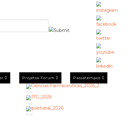
or
Projetos Forum
Passatempos
Pub
Pub
Pub