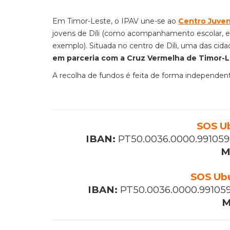
Em Timor-Leste, o IPAV une-se ao
Centro Juven
jovens de Díli (como acompanhamento escolar
,
e
exemplo).
S
ituada
no centro de Díli, uma das cida
em parceria com a Cruz Vermelha de Timor-Le
A recolha de fundos é feita
de forma independen
SOS U
IBAN:
PT50.0036.0000.99105
M
SOS Ub
IBAN:
PT50.0036.0000.99105
M