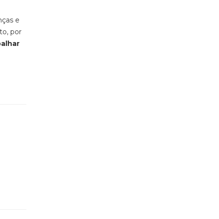
nças e
to, por
balhar