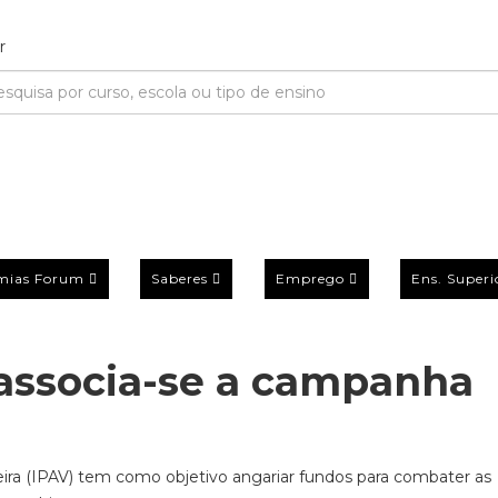
mias Forum
Saberes
Emprego
Ens. Superi
associa-se a campanha
eira (IPAV) tem como objetivo angariar fundos para combater as