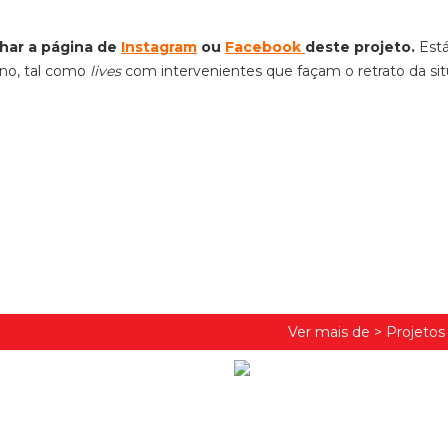
ar a página de
Instagram
ou
Facebook
deste projeto
.
Est
eno, tal como
lives
com intervenientes que façam o retrato da si
Ver mais de >
Projeto