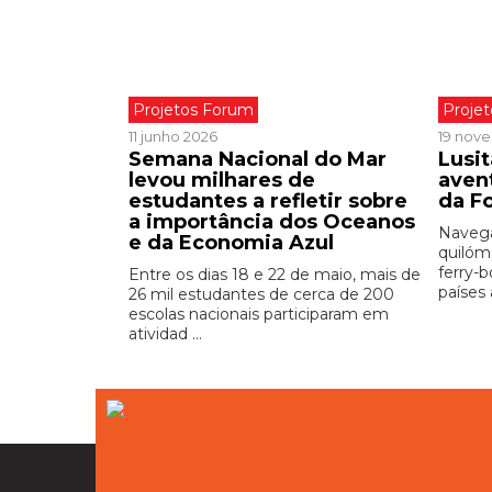
Projetos Forum
Proje
11 junho 2026
19 nov
Semana Nacional do Mar
Lusit
levou milhares de
aven
estudantes a refletir sobre
da F
a importância dos Oceanos
Navega
e da Economia Azul
quilóm
ferry-
Entre os dias 18 e 22 de maio, mais de
países a
26 mil estudantes de cerca de 200
escolas nacionais participaram em
atividad ...