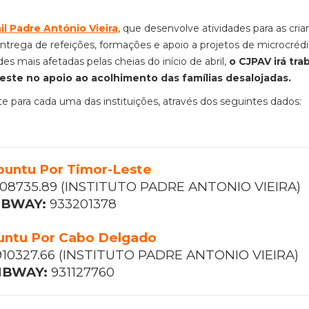
il Padre António Vieira
,
que desenvolve atividades para as cria
ntrega de refeições, formações e apoi
o a
projetos de microcrédi
des mais afetadas pelas cheias do in
í
cio de abril,
o CJPAV irá tra
ste no apoio ao acolhimento das famílias desalojadas.
te
para cada uma das instituições, através dos seguintes dados:
buntu Por Timor-Leste
908735.89 (INSTITUTO PADRE ANTONIO VIEIRA)
BWAY:
933201378
untu Por Cabo Delgado
910327.66 (INSTITUTO PADRE ANTONIO VIEIRA)
BWAY:
931127760