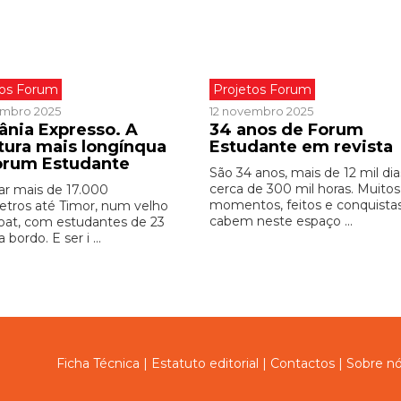
tos Forum
Projetos Forum
embro 2025
12 novembro 2025
ânia Expresso. A
34 anos de Forum
tura mais longínqua
Estudante em revista
orum Estudante
São 34 anos, mais de 12 mil dia
cerca de 300 mil horas. Muitos
r mais de 17.000
momentos, feitos e conquista
etros até Timor, num velho
cabem neste espaço ...
boat, com estudantes de 23
 bordo. E ser i ...
Ficha Técnica
|
Estatuto editorial
|
Contactos
|
Sobre n