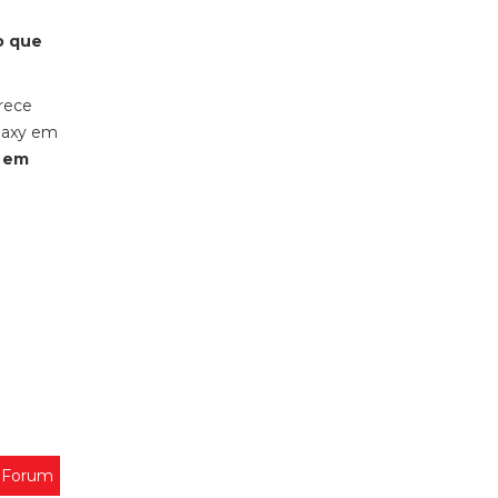
o que
arece
laxy
em
, em
s Forum