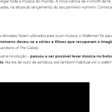
chegar toda a música do mundo. A nova rubrica da FORUM dá-te
cadas, na altura do lançamento do seu primeiro número. Come
s décadas, foram utilizados para ouvir música, o Walkman foi aq
nómeno deveu-se a séries e filmes que recuperam o imagi
ardians of The Galaxy
.
ena revolução –
passou a ser possível levar música no bols
lo
. Na era de ouro da aeróbica, era também habitual ver o walk