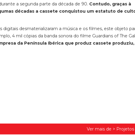
, durante a segunda parte da década de 90.
Contudo, graças à
gumas décadas a cassete conquistou um estatuto de cult
 digitais desmaterializaram a música e os filmes, este objeto p
mplo, 4 mil cópias da banda sonora do filme
Guardians of The Ga
empresa da Península Ibérica que produz cassete produziu
Ver mais de >
Projeto