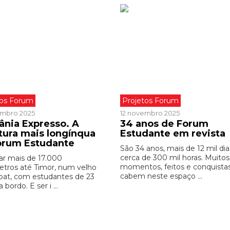
tos Forum
Projetos Forum
embro 2025
12 novembro 2025
ânia Expresso. A
34 anos de Forum
tura mais longínqua
Estudante em revista
orum Estudante
São 34 anos, mais de 12 mil dia
cerca de 300 mil horas. Muitos
r mais de 17.000
momentos, feitos e conquista
etros até Timor, num velho
cabem neste espaço ...
boat, com estudantes de 23
 bordo. E ser i ...