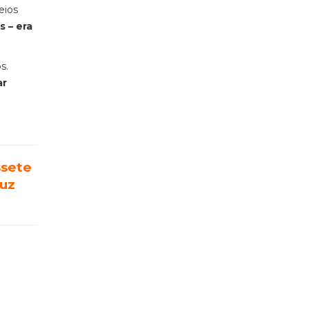
eios
 – era
s.
ar
ssete
duz