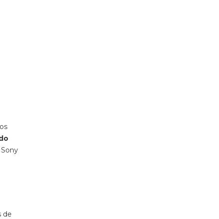
 os
ndo
 Sony
s de