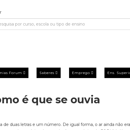
mias Forum
Saberes
Emprego
Ens. Superi
omo é que se ouvia
a de duas letras e um número. De igual forma, o ar ainda não er