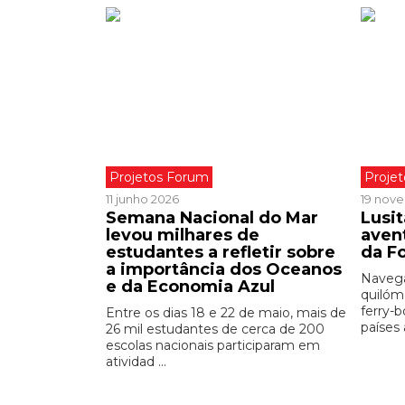
Projetos Forum
Proje
11 junho 2026
19 nov
Semana Nacional do Mar
Lusit
levou milhares de
aven
estudantes a refletir sobre
da F
a importância dos Oceanos
Navega
e da Economia Azul
quilóm
ferry-
Entre os dias 18 e 22 de maio, mais de
países a
26 mil estudantes de cerca de 200
escolas nacionais participaram em
atividad ...