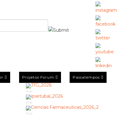
or
Projetos Forum
Passatempos
Pub
Pub
Pub
a