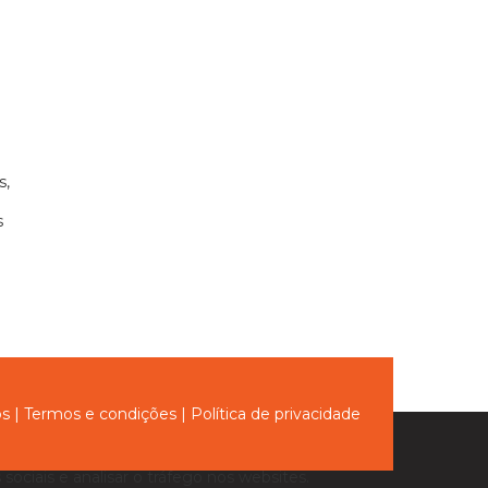
s,
s
ós
|
Termos e condições
|
Política de privacidade
sociais e analisar o tráfego nos websites.