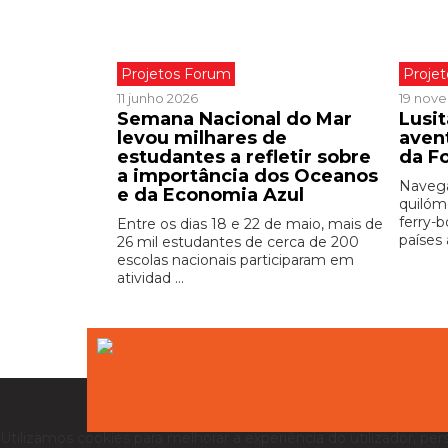
Projetos Forum
Proje
11 junho 2026
19 nov
Semana Nacional do Mar
Lusit
levou milhares de
aven
estudantes a refletir sobre
da F
a importância dos Oceanos
Navega
e da Economia Azul
quilóm
ferry-
Entre os dias 18 e 22 de maio, mais de
países a
26 mil estudantes de cerca de 200
escolas nacionais participaram em
atividad ...
Utilizamos cookies para melhorar a experiência do utilizador, per