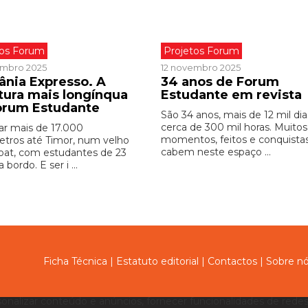
tos Forum
Projetos Forum
embro 2025
12 novembro 2025
ânia Expresso. A
34 anos de Forum
tura mais longínqua
Estudante em revista
orum Estudante
São 34 anos, mais de 12 mil dia
cerca de 300 mil horas. Muitos
r mais de 17.000
momentos, feitos e conquista
etros até Timor, num velho
cabem neste espaço ...
boat, com estudantes de 23
 bordo. E ser i ...
Ficha Técnica
|
Estatuto editorial
|
Contactos
|
Sobre n
sonalizar conteúdo e anúncios, fornecer funcionalidades de redes 