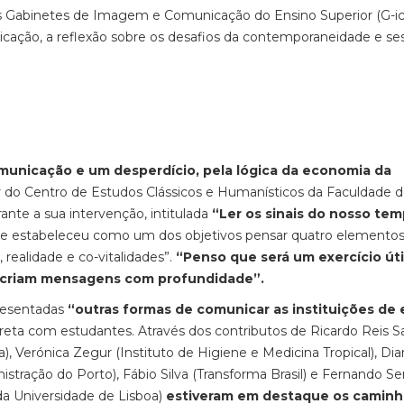
os Gabinetes de Imagem e Comunicação do Ensino Superior (G-i
unicação, a reflexão sobre os desafios da contemporaneidade e se
unicação e um desperdício, pela lógica da economia da
dor do Centro de Estudos Clássicos e Humanísticos da Faculdade 
ante a sua intervenção, intitulada
“Ler os sinais do nosso tem
te estabeleceu como um dos objetivos pensar quatro elemento
realidade e co-vitalidades”.
“Penso que será um exercício úti
e criam mensagens com profundidade”.
presentadas
“outras formas de comunicar as instituições de 
ireta com estudantes. Através dos contributos de Ricardo Reis S
, Verónica Zegur (Instituto de Higiene e Medicina Tropical), Dia
nistração do Porto), Fábio Silva (Transforma Brasil) e Fernando Se
s da Universidade de Lisboa)
estiveram em destaque os caminh