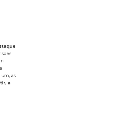
estaque
visões
um
a
a um, as
ir, a