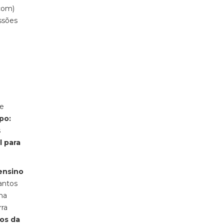
com)
ssões
de
po:
s
l para
ensino
antos
na
rra
os da