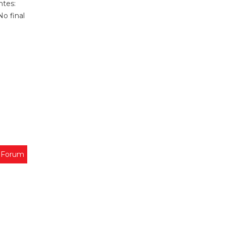
ntes:
o final
s Forum