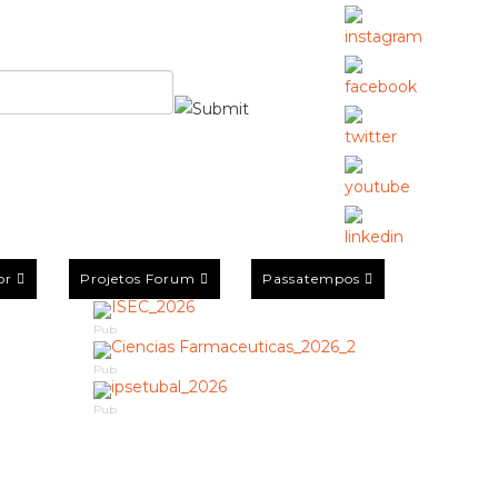
or
Projetos Forum
Passatempos
Pub
Pub
Pub