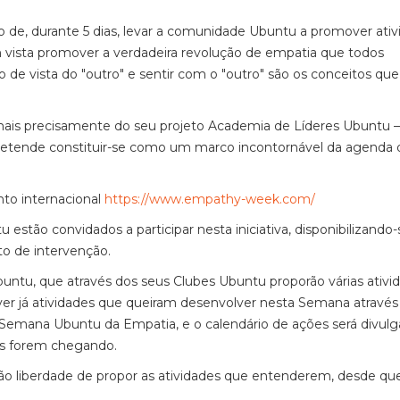
de, durante 5 dias, levar a comunidade Ubuntu a promover ativ
vista promover a verdadeira revolução de empatia que todos
 de vista do "outro" e sentir com o "outro" são os conceitos que
 mais precisamente do seu projeto Academia de Líderes Ubuntu 
retende constituir-se como um marco incontornável da agenda 
nto internacional
https://www.empathy-week.com/
estão convidados a participar nesta iniciativa, disponibilizando-
to de intervenção.
untu, que através dos seus Clubes Ubuntu proporão várias ativi
er já atividades que queiram desenvolver nesta Semana através
a Semana Ubuntu da Empatia, e o calendário de ações será divul
os forem chegando.
erão liberdade de propor as atividades que entenderem, desde qu