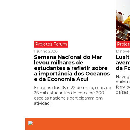
Projetos Forum
Proje
11 junho 2026
19 nov
Semana Nacional do Mar
Lusit
levou milhares de
aven
estudantes a refletir sobre
da F
a importância dos Oceanos
Navega
e da Economia Azul
quilóm
ferry-
Entre os dias 18 e 22 de maio, mais de
países a
26 mil estudantes de cerca de 200
escolas nacionais participaram em
atividad ...