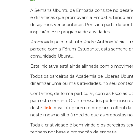
A Semana Ubuntu da Empatia consiste no desafio 
e dinâmicas que promovam a Empatia, tendo em 
desejamos ver acontecer. Pensar a partir do ponto
inspirarão esse programa de atividades.
Promovida pelo Instituto Padre António Vieira –
parceria com a Fórum Estudante, esta semana p
comunidade Ubuntu.
Esta iniciativa está ainda alinhada com o movime
Todos os parceiros da Academia de Líderes Ubuntu 
dinamizar uma ou mais atividades, no seu contex
Contamos, de forma particular, com as Escolas Ub
para esta semana. Os interessados podem inscrev
deste
link
,
para integrarem o programa oficial d
neste mesmo sítio à medida que as propostas n
Toda a criatividade é bem-vinda e os parceiros t
tenham por base a promoção da empatia.