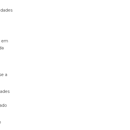
idades
– em
da
se a
dades
gado
e