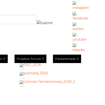
or
Projetos Forum
Passatempos
Pub
Pub
Pub