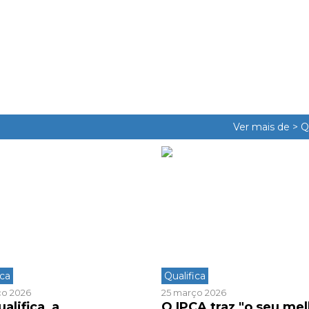
Ver mais de >
Q
ica
Qualifica
ço 2026
25 março 2026
alifica, a
O IPCA traz "o seu mel