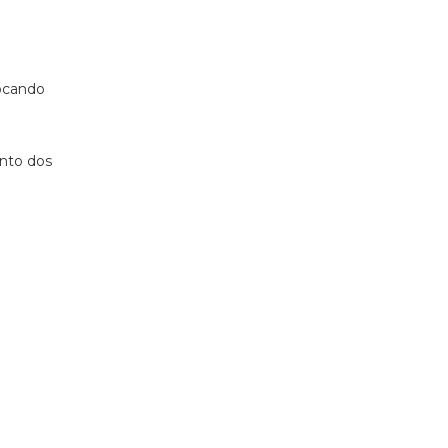
focando
unto dos