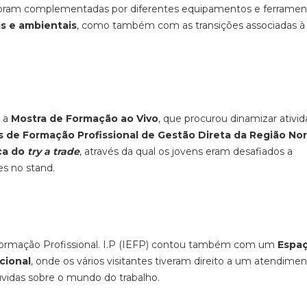
al foram complementadas por diferentes equipamentos e ferrame
is e ambientais
, como também com as transições associadas à
e a
Mostra de Formação ao Vivo
, que procurou dinamizar ativi
s de Formação Profissional de Gestão Direta da Região No
ca do
try a trade
, através da qual os jovens eram desafiados a
es no stand.
 Formação Profissional. I.P (IEFP) contou também com um
Espa
cional
, onde os vários visitantes tiveram direito a um atendime
úvidas sobre o mundo do trabalho.