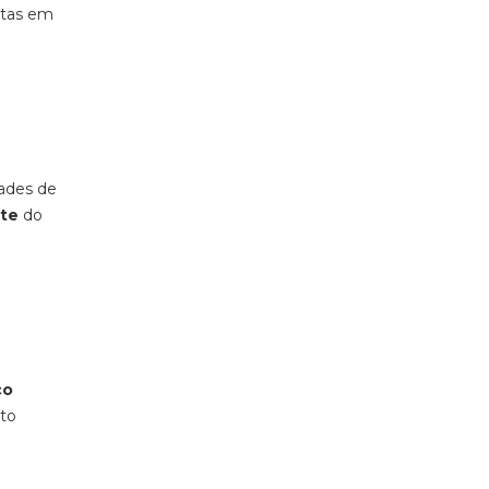
ntas em
dades de
rte
do
ço
nto