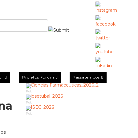
or
Projetos Forum
Passatempos
Pub
 na
Pub
Pub
 de