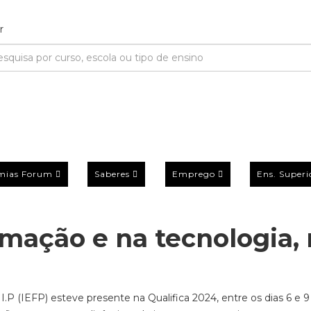
mias Forum
Saberes
Emprego
Ens. Superi
rmação e na tecnologia,
.P (IEFP) esteve presente na Qualifica 2024, entre os dias 6 e 9