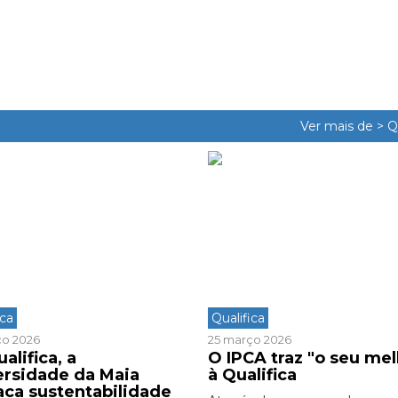
Ver mais de >
Q
ica
Qualifica
ço 2026
25 março 2026
alifica, a
O IPCA traz "o seu mel
ersidade da Maia
à Qualifica
aca sustentabilidade