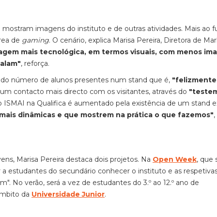
 mostram imagens do instituto e de outras atividades. Mais ao f
rea de
gaming
. O cenário, explica Marisa Pereira, Diretora de Ma
agem mais tecnológica, em termos visuais, com menos i
falam"
, reforça.
ço do número de alunos presentes num stand que é,
"felizmente
r um contacto mais directo com os visitantes, através do
"teste
do ISMAI na Qualifica é aumentado pela existência de um stand e
 mais dinâmicas e que mostrem na prática o que fazemos"
,
ens, Marisa Pereira destaca dois projetos. Na
Open Week
, que 
er a estudantes do secundário conhecer o instituto e as respetiva
m". No verão, será a vez de estudantes do 3.º ao 12.º ano de
 âmbito da
Universidade Junior
.