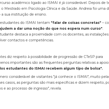
rcurso académico ligado ao ISMAI é já considerável. Depois de t
ra o Mestrado em Psicologia Clínica e da Saúde. Andreia foi uma 
a sua instituição de ensino.
os estudantes do ISMAI tentam
"falar de coisas concretas"
– c
ajudem a dar uma noção do que nos espera num curso"
.
estudante destaca a proximidade com os docentes, as instalações
ver contactos e competências.
ntes diz respeito à possibilidade de progressão de CTeSP para
menos importantes são as frequentes perguntas relativas a apoio
dos estudantes do ISMAI recebem algum tipo de bolsa".
ero considerável de visitantes "já conhece o ISMAI", muito pela
es casos, as perguntas são mais específicas e dizem respeito, p
os e ao processo de ingresso", revela.