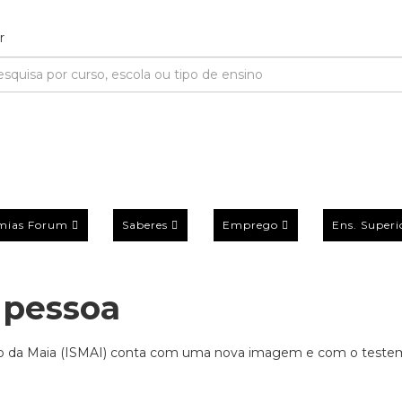
mias Forum
Saberes
Emprego
Ens. Superi
 pessoa
stiário da Maia (ISMAI) conta com uma nova imagem e com o test