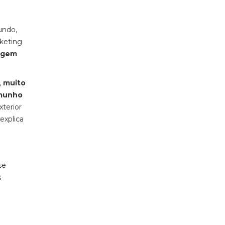
undo,
rketing
magem
,
muito
munho
xterior
 explica
se
s