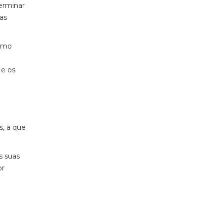
erminar
das
omo
 e os
s, a que
s suas
or