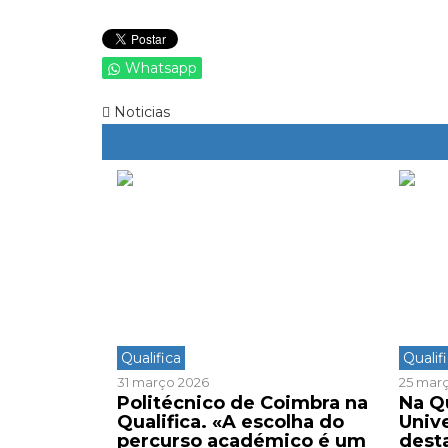
Whatsapp
Noticias
Qualifica
Qualif
31 março 2026
25 mar
Politécnico de Coimbra na
Na Qu
Qualifica. «A escolha do
Univ
percurso académico é um
dest