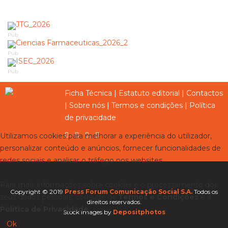
Pub
Pub
Pub
Ficha Técnica
|
Estatuto editorial
|
Contactos
|
Sobre nós
|
Termos e condições
|
Política
de privacidade
Utilizamos cookies para melhorar a experiência do utilizador,
personalizar conteúdo e anúncios, fornecer funcionalidades de
redes sociais e analisar o tráfego nos websites.
Para mais informações sobre cookies e o processamento dos
Copyright © 2019
Press Forum Comunicação Social S.A.
Todos os
seus dados pessoais, consulte os
Termos e Condições
e a
direitos reservados.
Política de Privacidade
.
Stock images by
Depositphotos
Ok