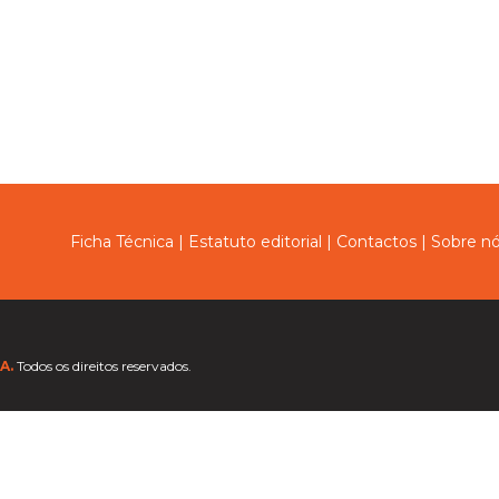
Ficha Técnica
|
Estatuto editorial
|
Contactos
|
Sobre n
A.
Todos os direitos reservados.