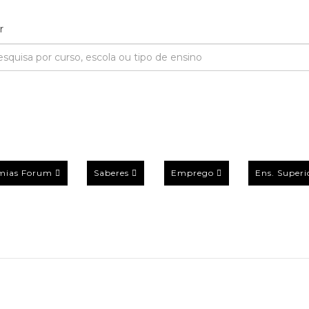
mias Forum
Saberes
Emprego
Ens. Superi