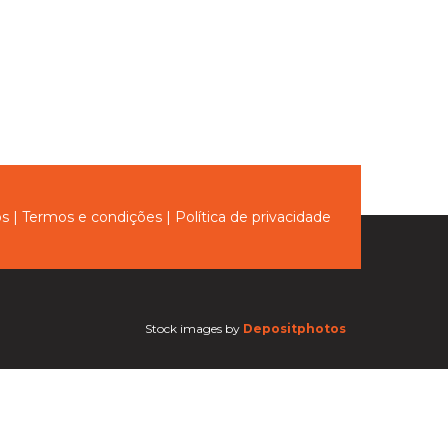
ós
|
Termos e condições
|
Política de privacidade
Stock images by
Depositphotos