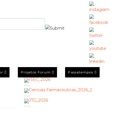
or
Projetos Forum
Passatempos
Pub
Pub
Pub