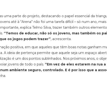
s uma parte do projeto, destacando o papel essencial da triang
ovens até à “Arena” não foi uma tarefa difícil – só num ano, mais
importante, explica Telmo Silva, trazer também outros elemento
is.
“Temos de educar, não só os jovens, mas também os pai
 que os jogos podem trazer”
, acrescenta.
nação positiva, em que aqueles que têm boas notas ganham ma
na. A ideia de pertença permite que aquele seja um espaço aber
ilização é um dos pontos sublinhados. Nos próximos anos, o obje
apoiar jovens de todo o país.
“Em vez de eles estarem na rua a
 num ambiente seguro, controlado. E é por isso que a asso
nha.