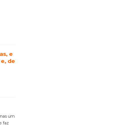
as, e
 e, de
penas um
e faz