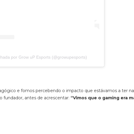
ilhada por Grow uP Esports (@growupesports)
agógico e fomos percebendo o impacto que estávamos a ter na
 o fundador, antes de acrescentar:
“Vimos que o gaming
era m