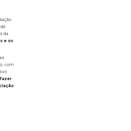
ulação
 de
s da
s e os
is
to, com
tivo
 fazer
ciação