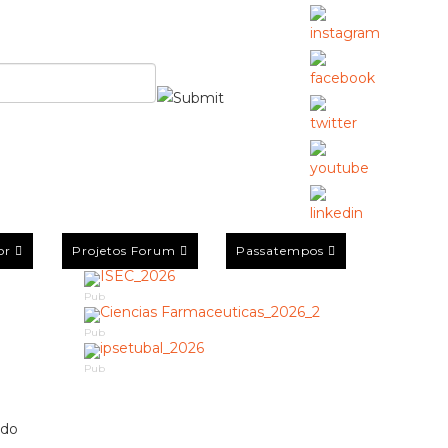
or
Projetos Forum
Passatempos
Pub
Pub
Pub
 do