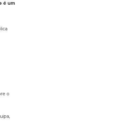
je é um
lica
bre o
uipa,