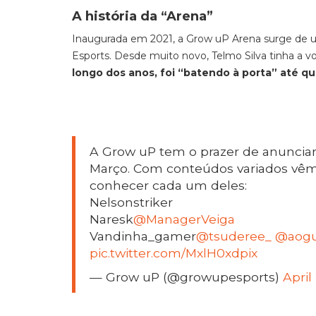
A história da “Arena”
Inaugurada em 2021, a Grow uP Arena surge de u
Esports. Desde muito novo, Telmo Silva tinha a v
longo dos anos, foi
“batendo à porta” até que
A Grow uP tem o prazer de anunciar
Março. Com conteúdos variados vêm
conhecer cada um deles:
Nelsonstriker
Naresk
@ManagerVeiga
Vandinha_gamer
@tsuderee_
@aogu
pic.twitter.com/MxlH0xdpix
— Grow uP (@growupesports)
April