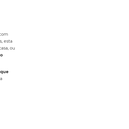
 com
s, esta
casa, ou
mo
 que
da
e