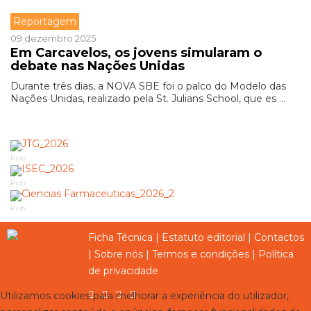
Reportagem
09 dezembro 2025
Em Carcavelos, os jovens simularam o
debate nas Nações Unidas
Durante três dias, a NOVA SBE foi o palco do Modelo das
Nações Unidas, realizado pela St. Julians School, que es ...
Pub
Pub
Pub
Ficha Técnica
|
Estatuto editorial
|
Contactos
|
Sobre nós
|
Termos e condições
|
Política
de privacidade
Utilizamos cookies para melhorar a experiência do utilizador,