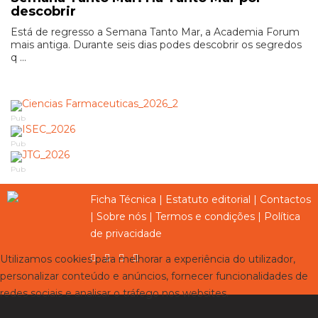
descobrir
Está de regresso a Semana Tanto Mar, a Academia Forum
mais antiga. Durante seis dias podes descobrir os segredos
q ...
Pub
Pub
Pub
Ficha Técnica
|
Estatuto editorial
|
Contactos
|
Sobre nós
|
Termos e condições
|
Política
de privacidade
Utilizamos cookies para melhorar a experiência do utilizador,
personalizar conteúdo e anúncios, fornecer funcionalidades de
redes sociais e analisar o tráfego nos websites.