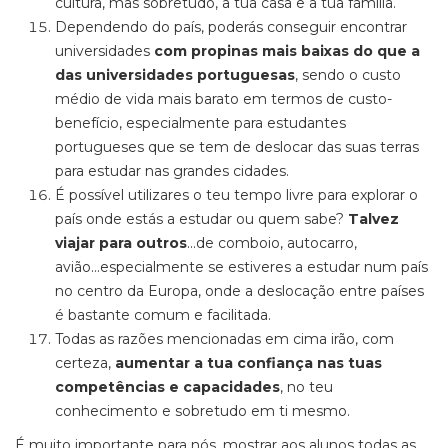
cultura, mas sobretudo, a tua casa e a tua família.
Dependendo do país, poderás conseguir encontrar
universidades
com propinas mais baixas do que a
das universidades portuguesas
, sendo o custo
médio de vida mais barato em termos de custo-
benefício, especialmente para estudantes
portugueses que se tem de deslocar das suas terras
para estudar nas grandes cidades.
É possível utilizares o teu tempo livre para explorar o
país onde estás a estudar ou quem sabe?
Talvez
viajar para outros
...de comboio, autocarro,
avião...especialmente se estiveres a estudar num país
no centro da Europa, onde a deslocação entre países
é bastante comum e facilitada.
Todas as razões mencionadas em cima irão, com
certeza,
aumentar a tua confiança nas tuas
competências e capacidades
, no teu
conhecimento e sobretudo em ti mesmo.
É muito importante para nós, mostrar aos alunos todas as