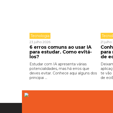
Tecnologia
Tecno
23 julho 2026
21 julh
6 erros comuns ao usar IA
Conh
para estudar. Como evitá-
para
los?
de e
Estudar com IA apresenta várias
Deixam
potencialidades, mas há erros que
aplica
deves evitar. Conhece aqui alguns dos
te vão
principai ...
de ecrã