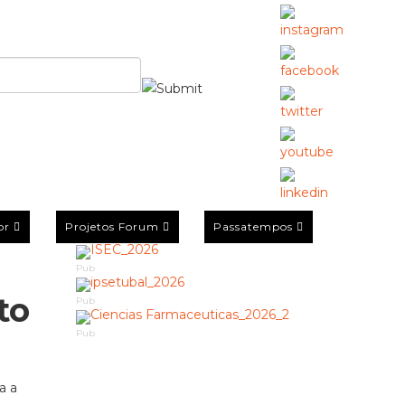
or
Projetos Forum
Passatempos
Pub
to
Pub
Pub
a a