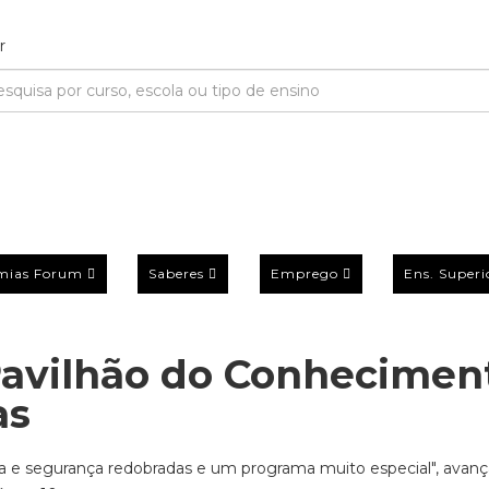
mias Forum
Saberes
Emprego
Ens. Superi
 Pavilhão do Conhecimen
as
ia e segurança redobradas e um programa muito especial", avanç