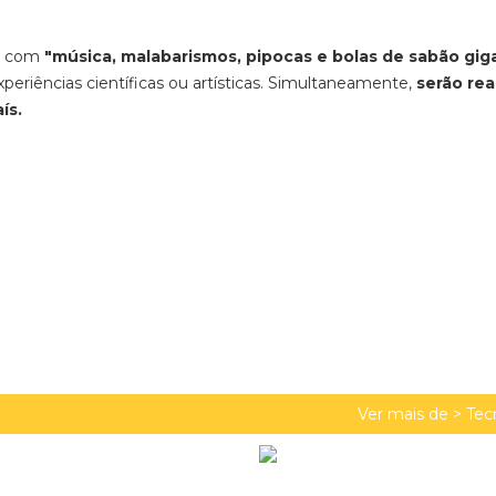
0, com
"música, malabarismos, pipocas e bolas de sabão gig
xperiências científicas ou artísticas. Simultaneamente,
serão re
ís.
Ver mais de >
Tec