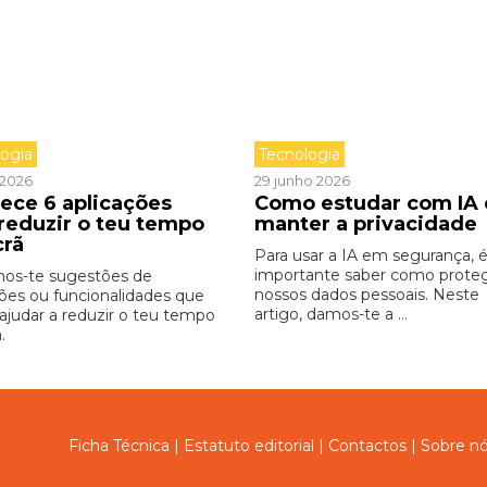
logia
Tecnologia
o 2026
29 junho 2026
ece 6 aplicações
Como estudar com IA 
 reduzir o teu tempo
manter a privacidade
crã
Para usar a IA em segurança, 
importante saber como proteg
os-te sugestões de
nossos dados pessoais. Neste
ções ou funcionalidades que
artigo, damos-te a ...
 ajudar a reduzir o teu tempo
.
Ficha Técnica
|
Estatuto editorial
|
Contactos
|
Sobre n