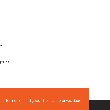
e
é
er os
ós
|
Termos e condições
|
Política de privacidade