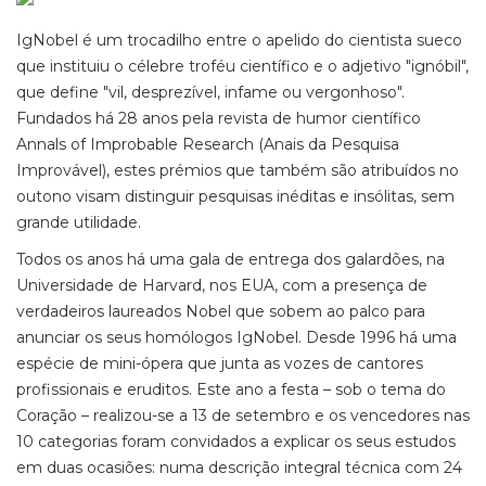
IgNobel é um trocadilho entre o apelido do cientista sueco
que instituiu o célebre troféu científico e o adjetivo "ignóbil",
que define "vil, desprezível, infame ou vergonhoso".
Fundados há 28 anos pela revista de humor científico
Annals of Improbable Research (Anais da Pesquisa
Improvável), estes prémios que também são atribuídos no
outono visam distinguir pesquisas inéditas e insólitas, sem
grande utilidade.
Todos os anos há uma gala de entrega dos galardões, na
Universidade de Harvard, nos EUA, com a presença de
verdadeiros laureados Nobel que sobem ao palco para
anunciar os seus homólogos IgNobel. Desde 1996 há uma
espécie de mini-ópera que junta as vozes de cantores
profissionais e eruditos. Este ano a festa – sob o tema do
Coração – realizou-se a 13 de setembro e os vencedores nas
10 categorias foram convidados a explicar os seus estudos
em duas ocasiões: numa descrição integral técnica com 24