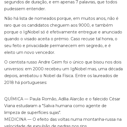
segundos de duração, e em apenas 7 palavras, que todos
pudessem entender.
Não há lista de nomeados porque, em muitos anos, não é
raro que os candidatos cheguem aos 9000, e também
porque o IgNobel só é efetivamente entregue e anunciado
quando o visado aceita o prémio. Caso recuse tal honra, o
seu feito e privacidade permanecem em segredo, e é
eleito um novo vencedor.
O cientista russo Andre Geim foi o único que bisou nos dois
universos: em 2000 recebeu um IgNobel mas, uma década
depois, arrebatou o Nobel da Física. Entre os laureados de
2018 há portugueses:
QUÍMICA — Paula Romão, Adília Alarcão e o falecido César
Viana estudaram a "Saliva humana como agente de
limpeza de superfícies sujas".
MEDICINA — O efeito das voltas numa montanha-russa na
velocidade de expulsão de pedras nos rins