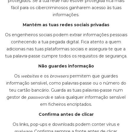
protegidos. Se a tua rede não estiver protegida fica mais
fácil para os cibercriminosos ganharem acesso às tuas
informações.
Mantém as tuas redes sociais privadas
Os engenheiros sociais podem extrair informações pessoais
conhecendo a tua pegada digital. Fica atento a quem
adicionas nas tuas plataformas sociais e assegura-te que a
tua palavra-passe cumpre todos os requisitos de segurança.
Não guardes informação
Os
websites
e os
browsers
permitem que guardes
informação sensível, como palavras-passe ou o número do
teu cartão bancário. Guarda as tuas palavras-passe num
gestor de
passwords
e salva qualquer informação sensível
em ficheiros encriptados.
Confirma antes de clicar
Os links, pop-ups e downloads podem conter vírus e
malware
. Confirma sempre a fonte antes de clicar.