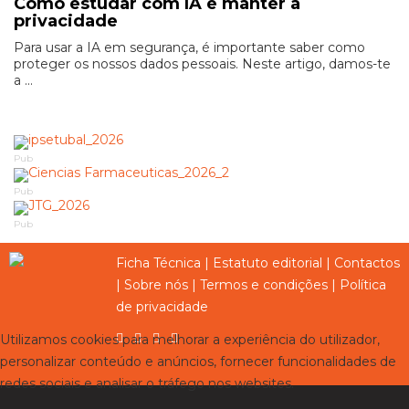
Como estudar com IA e manter a
privacidade
Para usar a IA em segurança, é importante saber como
proteger os nossos dados pessoais. Neste artigo, damos-te
a ...
Pub
Pub
Pub
Ficha Técnica
|
Estatuto editorial
|
Contactos
|
Sobre nós
|
Termos e condições
|
Política
de privacidade
Utilizamos cookies para melhorar a experiência do utilizador,
personalizar conteúdo e anúncios, fornecer funcionalidades de
redes sociais e analisar o tráfego nos websites.