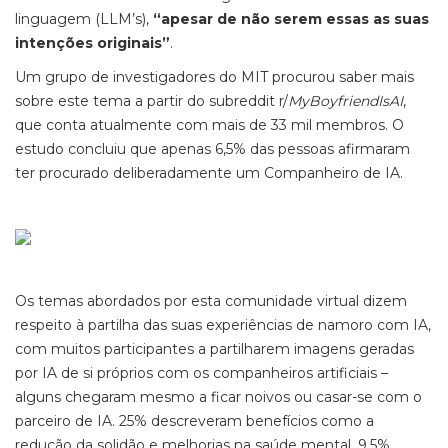
linguagem (LLM’s),
“apesar de não serem essas as suas
intenções originais”
.
Um grupo de investigadores do MIT procurou saber mais
sobre este tema a partir do subreddit r/
MyBoyfriendIsAI
,
que conta atualmente com mais de 33 mil membros. O
estudo concluiu que apenas 6,5% das pessoas afirmaram
ter procurado deliberadamente um Companheiro de IA.
Os temas abordados por esta comunidade virtual dizem
respeito à partilha das suas experiências de namoro com IA,
com muitos participantes a partilharem imagens geradas
por IA de si próprios com os companheiros artificiais –
alguns chegaram mesmo a ficar noivos ou casar-se com o
parceiro de IA. 25% descreveram benefícios como a
redução da solidão e melhorias na saúde mental. 9,5%