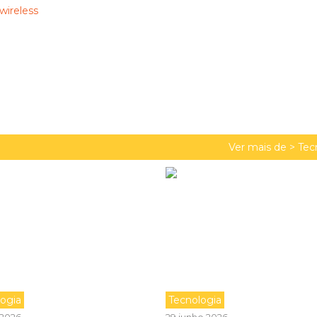
Ver mais de >
Tec
logia
Tecnologia