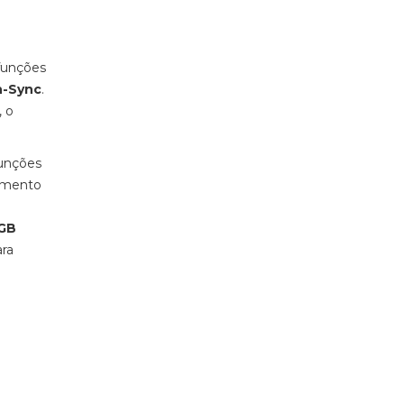
 funções
n-Sync
.
, o
funções
namento
RGB
ara