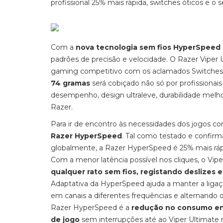
profissional 25% mais rápida, switches óticos e o
Com a
nova tecnologia sem fios HyperSpeed 
padrões de precisão e velocidade. O Razer Viper U
gaming competitivo com os aclamados Switches Ó
74 gramas
será cobiçado não só por profissiona
desempenho, design ultraleve, durabilidade melho
Razer.
Para ir de encontro às necessidades dos jogos com
Razer HyperSpeed
. Tal como testado e confir
globalmente, a Razer HyperSpeed é 25% mais rápid
Com a menor latência possível nos cliques, o Vip
qualquer rato sem fios, registando deslizes
Adaptativa da HyperSpeed ajuda a manter a ligaçã
em canais a diferentes frequências e alternando 
Razer HyperSpeed é a
redução no consumo ene
de jogo
sem interrupções até ao Viper Ultimate n