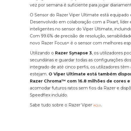
vez por semana é suficiente para jogar diariamen
O Sensor do Razer Viper Ultimate está equipado
Desenvolvido em colaboração com a Pixart, líder
inteligentes no sensor do Viper Ultimate, incluin
Com 99.6% de precisão de resolução, sensibilida
novo Razer Focus+ é o sensor com melhores espec
Utilizando o
Razer Synapse 3
, os utilizadores 
secundárias e guardar todas as configurações d
integrado de até cinco perfis, os utilizadores tê
estejam.
O Viper Ultimate está também dispon
Razer Chroma™ com 16.8 milhões de cores e 
acomodar futuros ratos sem fios da Razer e disp
Speedflex incluído.
Sabe tudo sobre o Razer Viper
.
AQUI