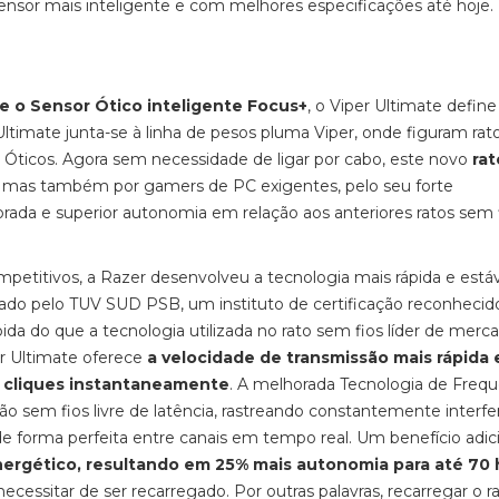
 sensor mais inteligente e com melhores especificações até hoje.
e o Sensor Ótico inteligente Focus+
, o Viper Ultimate defin
ltimate junta-se à linha de pesos pluma Viper, onde figuram rat
ticos. Agora sem necessidade de ligar por cabo, este novo
rat
is mas também por gamers de PC exigentes, pelo seu forte
rada e superior autonomia em relação aos anteriores ratos sem 
petitivos, a Razer desenvolveu a tecnologia mais rápida e estáv
mado pelo TUV SUD PSB, um instituto de certificação reconhecid
a do que a tecnologia utilizada no rato sem fios líder de merca
er Ultimate oferece
a velocidade de transmissão mais rápida
 e cliques instantaneamente
. A melhorada Tecnologia de Frequ
o sem fios livre de latência, rastreando constantemente interfe
de forma perfeita entre canais em tempo real. Um benefício adic
rgético, resultando em 25% mais autonomia para até 70 
ecessitar de ser recarregado. Por outras palavras, recarregar o 