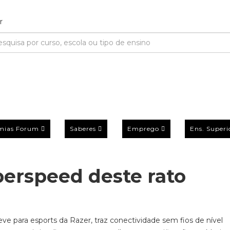
mias Forum
Saberes
Emprego
Ens. Superi
erspeed deste rato
eve para esports da Razer, traz conectividade sem fios de nível