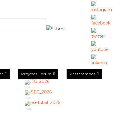
or
Projetos Forum
Passatempos
Pub
Pub
Pub