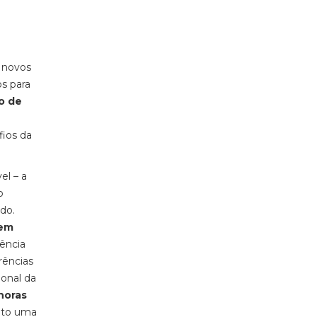
e novos
os para
o de
fios da
el – a
o
do.
 em
ência
rências
ional da
horas
rato uma