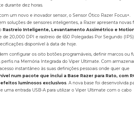
te durante dez horas.
 com um novo e inovador sensor, o Sensor Ótico Razer Focus+.
 em soluções de sensores inteligentes, a Razer apresenta novas
do
Rastreio Inteligente, Levantamento Assimétrico e Motio
de de 20,000 DPI e rastreio de 650 Polegadas Por Segundo (IPS)
ificações disponível à data de hoje.
podem configurar os oito botões programáveis, definir marcos ou 
os perfis na Memória Integrada do Viper Ultimate. Com armaze
m acesso instantâneo às suas definições pessoais onde quer que
ível num pacote que inclui a Base Razer para Rato, com 
efeitos luminosos exclusivos
. A nova base foi desenvolvida p
õe uma entrada USB-A para utilizar o Viper Ultimate com o cabo