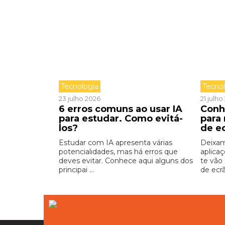
Tecnologia
Tecno
23 julho 2026
21 julh
6 erros comuns ao usar IA
Conh
para estudar. Como evitá-
para
los?
de e
Estudar com IA apresenta várias
Deixam
potencialidades, mas há erros que
aplica
deves evitar. Conhece aqui alguns dos
te vão
principai ...
de ecrã