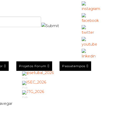
or
Projetos Forum
Passatempos
Pub
Pub
Pub
navegar