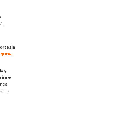
a
s"
,
ortesia
egura-
ar,
ira e
anos
nal e