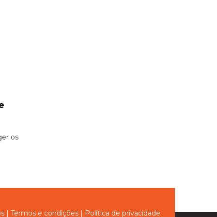
e
é
er os
ós
|
Termos e condições
|
Política de privacidade