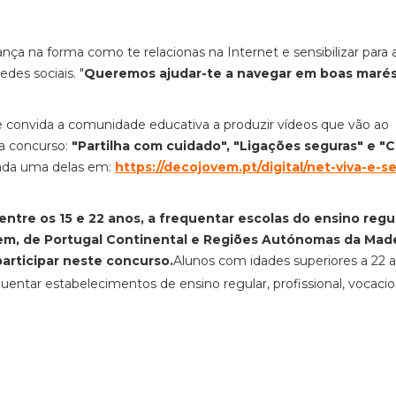
ça na forma como te relacionas na Internet e sensibilizar para 
des sociais. "
Queremos ajudar-te a navegar em boas maré
ue convida a comunidade educativa a produzir vídeos que vão ao
 a concurso:
"Partilha com cuidado", "Ligações seguras" e "C
ada uma delas em:
https://decojovem.pt/digital/net-viva-e-s
tre os 15 e 22 anos, a frequentar escolas do ensino regul
gem, de Portugal Continental e Regiões Autónomas da Made
rticipar neste concurso.
Alunos com idades superiores a 22 
entar estabelecimentos de ensino regular, profissional, vocacio