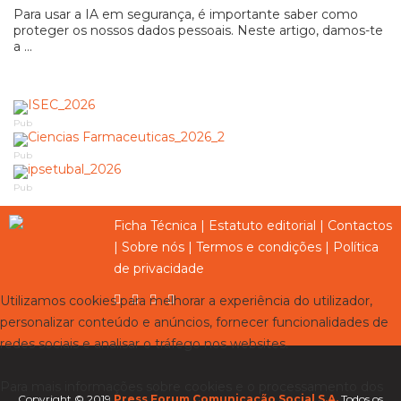
Para usar a IA em segurança, é importante saber como
proteger os nossos dados pessoais. Neste artigo, damos-te
a ...
Pub
Pub
Pub
Ficha Técnica
|
Estatuto editorial
|
Contactos
|
Sobre nós
|
Termos e condições
|
Política
de privacidade
Utilizamos cookies para melhorar a experiência do utilizador,
personalizar conteúdo e anúncios, fornecer funcionalidades de
redes sociais e analisar o tráfego nos websites.
Para mais informações sobre cookies e o processamento dos
Copyright © 2019
Press Forum Comunicação Social S.A.
Todos os