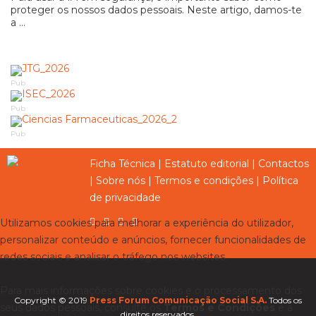
proteger os nossos dados pessoais. Neste artigo, damos-te
a ...
Pub
Pub
Pub
Ficha Técnica
|
Estatuto editorial
|
Contactos
|
Sobre nós
|
Termos e condições
|
Política
de privacidade
Utilizamos cookies para melhorar a experiência do utilizador,
personalizar conteúdo e anúncios, fornecer funcionalidades de
redes sociais e analisar o tráfego nos websites.
Para mais informações sobre cookies e o processamento dos
Copyright © 2019
Press Forum Comunicação Social S.A.
Todos os
seus dados pessoais, consulte os
Termos e Condições
e a
direitos reservados.