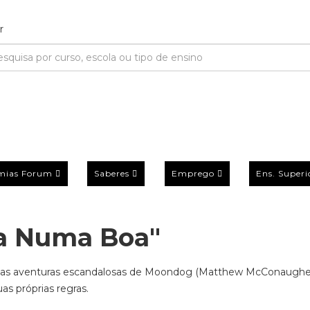
mias Forum
Saberes
Emprego
Ens. Superi
da Numa Boa"
as aventuras escandalosas de Moondog (Matthew McConaughe
as próprias regras.