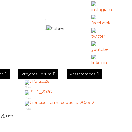
or
Projetos Forum
Passatempos
Pub
Pub
Pub
y), um