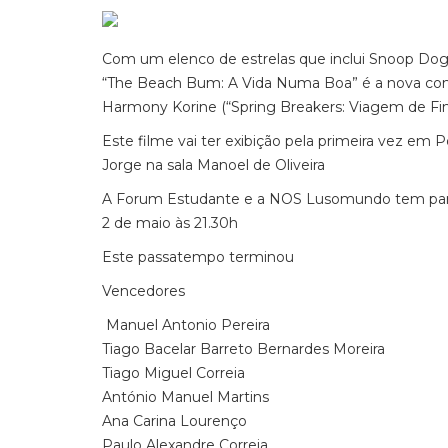
Com um elenco de estrelas que inclui Snoop Dogg,
“The Beach Bum: A Vida Numa Boa” é a nova comé
Harmony Korine (“Spring Breakers: Viagem de Fina
Este filme vai ter exibição pela primeira vez em P
Jorge na sala Manoel de Oliveira
A Forum Estudante e a NOS Lusomundo tem para te
2 de maio às 21.30h
Este passatempo terminou
Vencedores
Manuel Antonio Pereira
Tiago Bacelar Barreto Bernardes Moreira
Tiago Miguel Correia
António Manuel Martins
Ana Carina Lourenço
Paulo Alexandre Correia