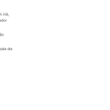
 Hill,
ador
São
ala dia