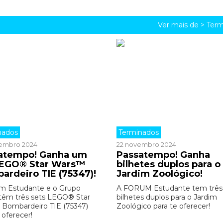
Ver mais de >
Term
nados
Terminados
embro 2024
22 novembro 2024
atempo! Ganha um
Passatempo! Ganha
LEGO® Star Wars™
bilhetes duplos para o
ardeiro TIE (75347)!
Jardim Zoológico!
m Estudante e o Grupo
A FORUM Estudante tem três
êm três sets LEGO® Star
bilhetes duplos para o Jardim
Bombardeiro TIE (75347)
Zoológico para te oferecer!
 oferecer!