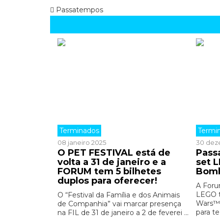
Passatempos
Terminados
Termi
08 janeiro 2025
30 dez
O PET FESTIVAL está de
Pass
volta a 31 de janeiro e a
set 
FORUM tem 5 bilhetes
Bomb
duplos para oferecer!
A Foru
LEGO t
O “Festival da Família e dos Animais
Wars™ 
de Companhia” vai marcar presença
para te
na FIL de 31 de janeiro a 2 de feverei ...