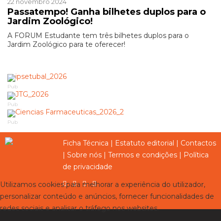
22 novembro 2024
Passatempo! Ganha bilhetes duplos para o
Jardim Zoológico!
A FORUM Estudante tem três bilhetes duplos para o
Jardim Zoológico para te oferecer!
Pub
Pub
Pub
Ficha Técnica
|
Estatuto editorial
|
Contactos
|
Sobre nós
|
Termos e condições
|
Política
de privacidade
Utilizamos cookies para melhorar a experiência do utilizador,
personalizar conteúdo e anúncios, fornecer funcionalidades de
redes sociais e analisar o tráfego nos websites.