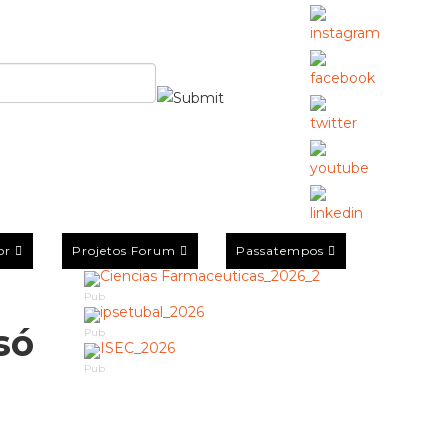
or
Projetos Forum
Passatempos
Pub
só
Pub
Pub