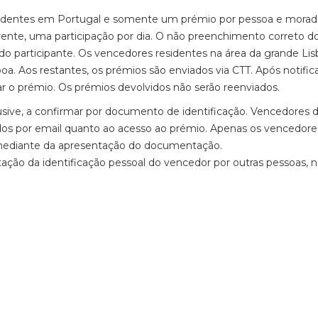
residentes em Portugal e somente um prémio por pessoa e mora
rente, uma participação por dia. O não preenchimento correto d
o do participante. Os vencedores residentes na área da grande Lis
a. Aos restantes, os prémios são enviados via CTT. Após notific
r o prémio. Os prémios devolvidos não serão reenviados.
usive, a confirmar por documento de identificação. Vencedores 
ados por email quanto ao acesso ao prémio. Apenas os vencedore
s mediante da apresentação do documentação.
ção da identificação pessoal do vencedor por outras pessoas,