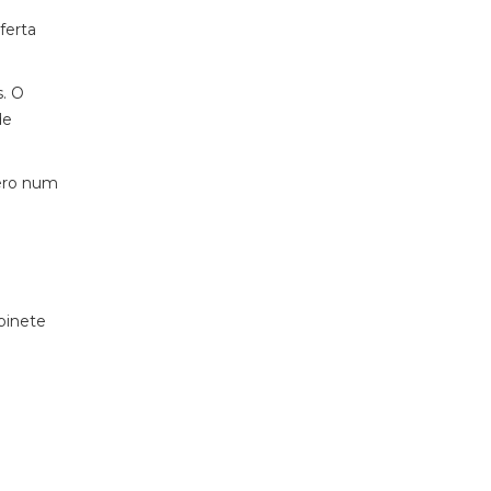
ferta
s. O
de
nero num
binete