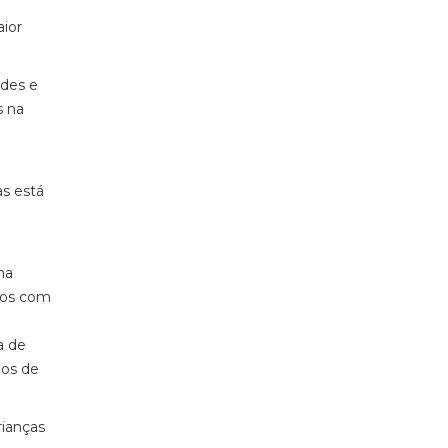
aior
ades e
s na
as está
ha
rros com
a de
gos de
rianças