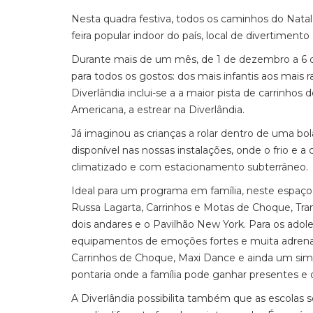
Nesta quadra festiva, todos os caminhos do Natal 
feira popular indoor do país, local de divertimento
Durante mais de um mês, de 1 de dezembro a 6 d
para todos os gostos: dos mais infantis aos mais r
Diverlândia inclui-se a a maior pista de carrinh
Americana, a estrear na Diverlândia.
Já imaginou as crianças a rolar dentro de uma b
disponível nas nossas instalações, onde o frio 
climatizado e com estacionamento subterrâneo.
Ideal para um programa em família, neste espaço 
Russa Lagarta, Carrinhos e Motas de Choque, Tram
dois andares e o Pavilhão New York. Para os adol
equipamentos de emoções fortes e muita adrenal
Carrinhos de Choque, Maxi Dance e ainda um simulad
pontaria onde a família pode ganhar presentes e d
A Diverlândia possibilita também que as escolas 