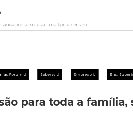
mias Forum
Saberes
Emprego
Ens. Superi
ão para toda a família, 