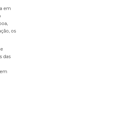
da em
o
boa,
ação, os
de
s das
 nem