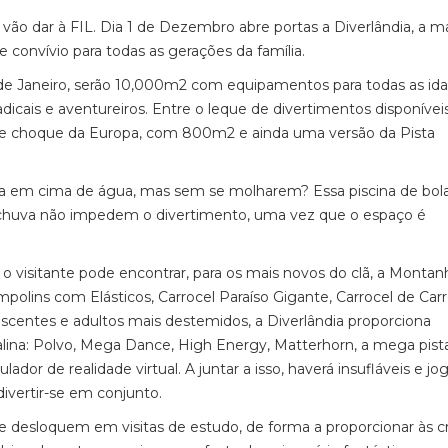
vão dar à FIL. Dia 1 de Dezembro abre portas a Diverlândia, a m
 e convívio para todas as gerações da família.
e Janeiro, serão 10,000m2 com equipamentos para todas as id
adicais e aventureiros. Entre o leque de divertimentos disponívei
os de choque da Europa, com 800m2 e ainda uma versão da Pista
ola em cima de água, mas sem se molharem? Essa piscina de bol
e a chuva não impedem o divertimento, uma vez que o espaço é
o visitante pode encontrar, para os mais novos do clã, a Montan
polins com Elásticos, Carrocel Paraíso Gigante, Carrocel de Ca
escentes e adultos mais destemidos, a Diverlândia proporciona
ina: Polvo, Mega Dance, High Energy, Matterhorn, a mega pist
or de realidade virtual. A juntar a isso, haverá insufláveis e jo
ivertir-se em conjunto.
se desloquem em visitas de estudo, de forma a proporcionar às c