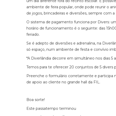
um dia diferente fora do recinto escolar. É possív
ambiente de feira popular, onde pode reunir o an
de jogos, brincadeiras e diversões, sempre com 
O sistema de pagamento funciona por Divers: um d
horário de funcionamento é o seguinte: das 15h0
feriado.
Se é adepto de diversões e adrenalina, na Diver
só espaço, num ambiente de festa e convívio imbuí
*A Diverlândia decorre em simultâneo nos dias 5 
Temos para te oferecer 20 conjuntos de 5 divers pa
Preenche o formulário corretamente e participa
de apoio ao cliente no grande hall da FIL.
Boa sorte!
Este passatempo terminou