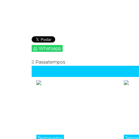
Whatsapp
Passatempos
Terminados
Termi