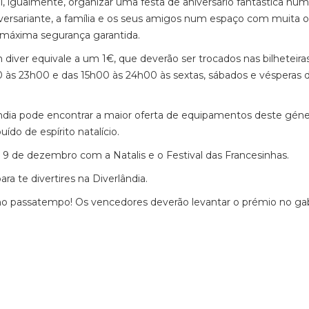
el, igualmente, organizar uma festa de aniversário fantástica num
iversariante, a família e os seus amigos num espaço com muita o
a máxima segurança garantida.
iver equivale a um 1€, que deverão ser trocados nas bilheteira
0 às 23h00 e das 15h00 às 24h00 às sextas, sábados e vésperas 
lândia pode encontrar a maior oferta de equipamentos deste gé
do de espírito natalício.
a 9 de dezembro com a Natalis e o Festival das Francesinhas.
ra te divertires na Diverlândia.
 no passatempo! Os vencedores deverão levantar o prémio no ga