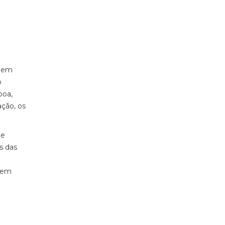
a em
o
boa,
ação, os
de
s das
 nem