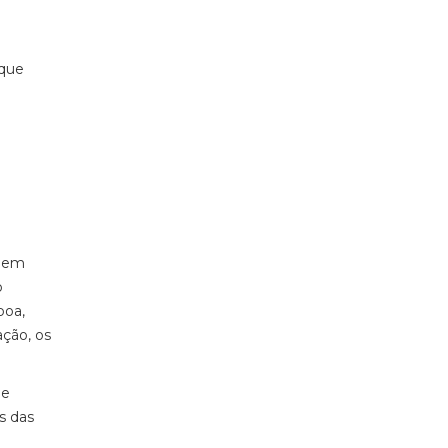
 que
a em
o
boa,
ação, os
de
s das