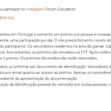
u participar no
Instagram
Forum Estudante
dom.org
sidentes em Portugal e somente um prémio por pessoa e morad
rente, uma participação por dia. O não preenchimento correto d
o do participante. Os vencedores residentes na área da grande Lis
a. Aos restantes, os prémios são enviados via CTT. Após notific
r o prémio. Os prémios devolvidos não serão reenviados.
usive, a confirmar por documento de identificação. Vencedores 
ados por email quanto ao acesso ao prémio. Apenas os vencedore
s mediante da apresentação do documentação.
ção da identificação pessoal do vencedor por outras pessoas,