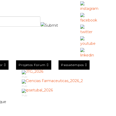
or
Projetos Forum
Passatempos
Pub
Pub
Pub
 que