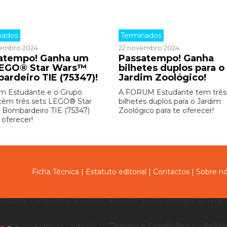
nados
Terminados
embro 2024
22 novembro 2024
atempo! Ganha um
Passatempo! Ganha
LEGO® Star Wars™
bilhetes duplos para o
ardeiro TIE (75347)!
Jardim Zoológico!
m Estudante e o Grupo
A FORUM Estudante tem três
êm três sets LEGO® Star
bilhetes duplos para o Jardim
Bombardeiro TIE (75347)
Zoológico para te oferecer!
 oferecer!
Ficha Técnica
|
Estatuto editorial
|
Contactos
|
Sobre n
sonalizar conteúdo e anúncios, fornecer funcionalidades de redes 
us dados pessoais, consulte os
Termos e Condições
e a
Polít