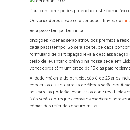
Para concorrer podes preencher este formulário o
Os vencedores serão selecionados através de
ran
esta passatempo terminou
ondições: Apenas serão atribuídos prémios a re
cada passatempo. Só será aceite, de cada concor
formulário de participação leva à desclassificaçã
terão de levantar o prémio na nossa sede em Lisbo
vencedores têm um prazo de 15 dias para reclama
A idade máxima de participação é de 25 anos incl
concertos ou antestreias de filmes serão notific
antestreias poderão levantar os convites duplo
Não serão entregues convites mediante apresenta
cópias dos referidos documentos.
t