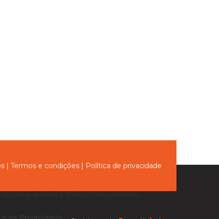
ós
|
Termos e condições
|
Política de privacidade
sociais e analisar o tráfego nos websites.
ica de Privacidade
.