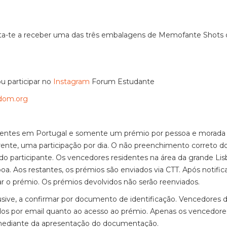
ata-te a receber uma das três embalagens de Memofante Shots
u participar no
Instagram
Forum Estudante
dom.org
sidentes em Portugal e somente um prémio por pessoa e morad
rente, uma participação por dia. O não preenchimento correto d
o do participante. Os vencedores residentes na área da grande Lis
a. Aos restantes, os prémios são enviados via CTT. Após notific
r o prémio. Os prémios devolvidos não serão reenviados.
usive, a confirmar por documento de identificação. Vencedores 
ados por email quanto ao acesso ao prémio. Apenas os vencedore
s mediante da apresentação do documentação.