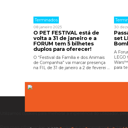
Terminados
Termi
08 janeiro 2025
30 dez
O PET FESTIVAL está de
Pass
volta a 31 de janeiro e a
set 
FORUM tem 5 bilhetes
Bomb
duplos para oferecer!
A Foru
LEGO t
O “Festival da Família e dos Animais
Wars™ 
de Companhia” vai marcar presença
para te
na FIL de 31 de janeiro a 2 de feverei ...
Utilizamos cookies para melhorar a experiência do utilizador, per
Para mais informações sobre cookies e o processamento dos se