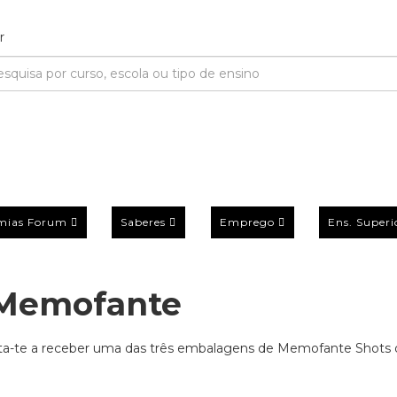
mias Forum
Saberes
Emprego
Ens. Superi
Memofante
ata-te a receber uma das três embalagens de Memofante Shots