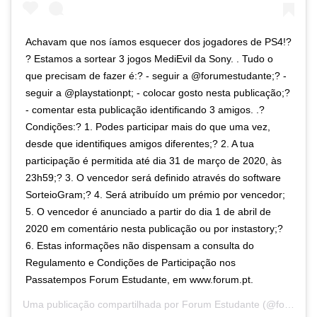
Achavam que nos íamos esquecer dos jogadores de PS4!?
? Estamos a sortear 3 jogos MediEvil da Sony. . Tudo o
que precisam de fazer é:? - seguir a @forumestudante;? -
seguir a @playstationpt; - colocar gosto nesta publicação;?
- comentar esta publicação identificando 3 amigos. .?
Condições:? 1. Podes participar mais do que uma vez,
desde que identifiques amigos diferentes;? 2. A tua
participação é permitida até dia 31 de março de 2020, às
23h59;? 3. O vencedor será definido através do software
SorteioGram;? 4. Será atribuído um prémio por vencedor;
5. O vencedor é anunciado a partir do dia 1 de abril de
2020 em comentário nesta publicação ou por instastory;?
6. Estas informações não dispensam a consulta do
Regulamento e Condições de Participação nos
Passatempos Forum Estudante, em www.forum.pt.
Uma publicação compartilhada por
Forum Estudante
(@forumestudante) em