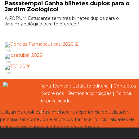
Passatempo! Ganha bilhetes duplos para o
Jardim Zoológico!
A FORUM Estudante tem três bilhetes duplos para o
Jardim Zoológico para te oferecer!
Pub
Pub
Pub
Ficha Técnica
|
Estatuto editorial
|
Contactos
|
Sobre nós
|
Termos e condições
|
Política
de privacidade
Utilizamos cookies para melhorar a experiência do utilizador,
personalizar conteúdo e anúncios, fornecer funcionalidades de
redes sociais e analisar o tráfego nos websites.