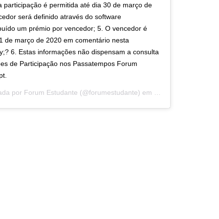
a participação é permitida até dia 30 de março de
edor será definido através do software
ibuído um prémio por vencedor; 5. O vencedor é
 31 de março de 2020 em comentário nesta
ry;? 6. Estas informações não dispensam a consulta
es de Participação nos Passatempos Forum
t.
ada por
Forum Estudante
(@forumestudante) em
9 de Mar, 2020 às 9