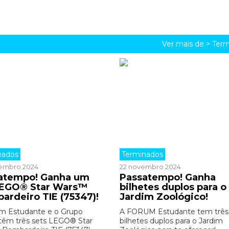
Ver mais de >
Term
nados
Terminados
embro 2024
22 novembro 2024
atempo! Ganha um
Passatempo! Ganha
LEGO® Star Wars™
bilhetes duplos para o
ardeiro TIE (75347)!
Jardim Zoológico!
m Estudante e o Grupo
A FORUM Estudante tem três
êm três sets LEGO® Star
bilhetes duplos para o Jardim