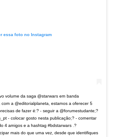
er essa foto no Instagram
ovo volume da saga @starwars em banda
com a @editorialplaneta, estamos a oferecer 5
recisas de fazer é:? - seguir a @forumestudante;?
s_pt - colocar gosto nesta publicação;? - comentar
ndo 4 amigos e a hashtag #bdstarwars .?
cipar mais do que uma vez, desde que identifiques