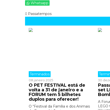
Whatsapp
Passatempos
Terminados
Termi
08 janeiro 2025
30 dez
O PET FESTIVAL está de
Pass
volta a 31 de janeiro e a
set 
FORUM tem 5 bilhetes
Bomb
duplos para oferecer!
A Foru
LEGO t
O “Festival da Família e dos Animais