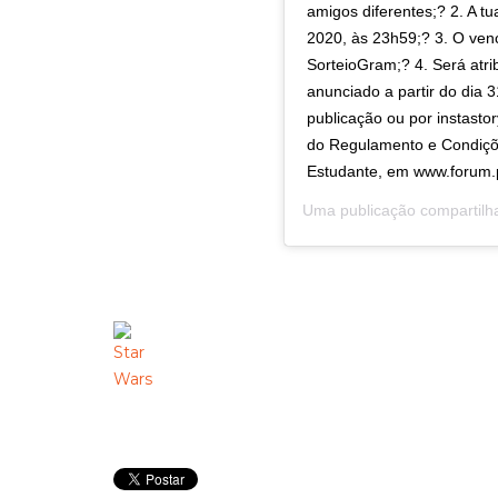
amigos diferentes;? 2. A tu
2020, às 23h59;? 3. O venc
SorteioGram;? 4. Será atr
anunciado a partir do dia
publicação ou por instasto
do Regulamento e Condiçõ
Estudante, em www.forum.p
Uma publicação compartilh