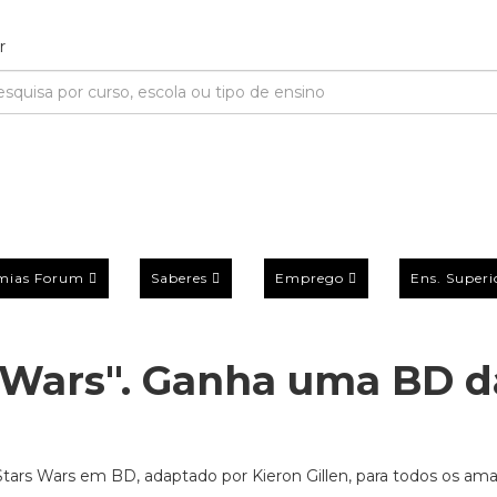
mias Forum
Saberes
Emprego
Ens. Superi
 Wars". Ganha uma BD d
tars Wars em BD, adaptado por Kieron Gillen, para todos os am