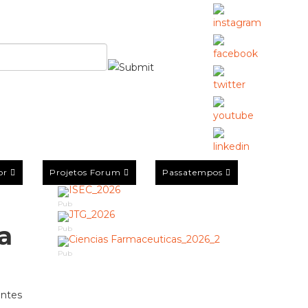
or
Projetos Forum
Passatempos
Pub
a
Pub
Pub
antes