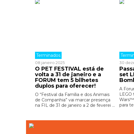
Terminados
Termi
08 janeiro 2025
30 dez
O PET FESTIVAL está de
Pass
volta a 31 de janeiro e a
set 
FORUM tem 5 bilhetes
Bomb
duplos para oferecer!
A Foru
LEGO t
O “Festival da Família e dos Animais
Wars™ 
de Companhia” vai marcar presença
para te
na FIL de 31 de janeiro a 2 de feverei ...