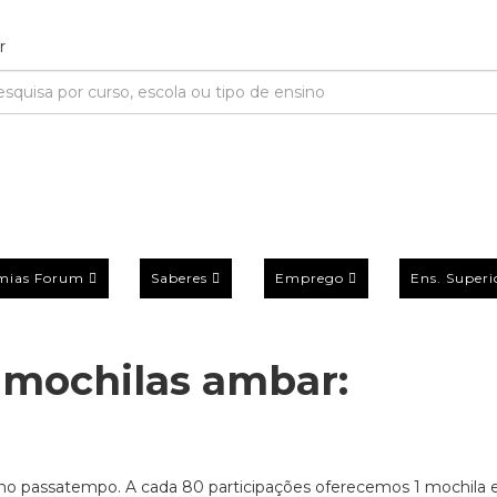
mias Forum
Saberes
Emprego
Ens. Superi
 mochilas ambar:
no passatempo. A cada 80 participações oferecemos 1 mochila e