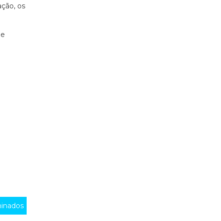
ação, os
de
inados