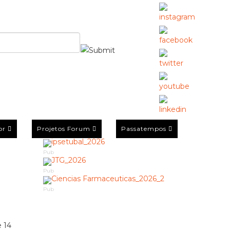
or
Projetos Forum
Passatempos
Pub
Pub
Pub
 14