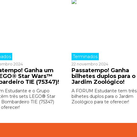
nados
Terminados
embro 2024
22 novembro 2024
atempo! Ganha um
Passatempo! Ganha
LEGO® Star Wars™
bilhetes duplos para o
ardeiro TIE (75347)!
Jardim Zoológico!
m Estudante e o Grupo
A FORUM Estudante tem três
êm três sets LEGO® Star
bilhetes duplos para o Jardim
Bombardeiro TIE (75347)
Zoológico para te oferecer!
 oferecer!