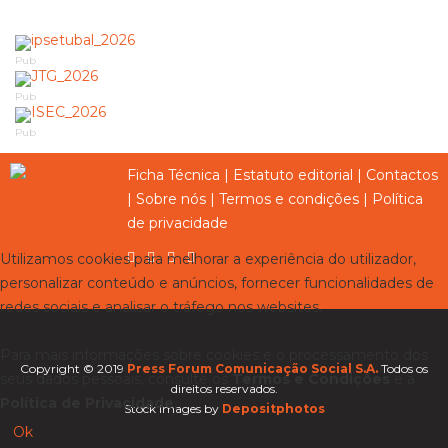
Pub
Pub
Pub
Ficha Técnica
|
Estatuto editorial
|
Contactos
|
Sobre nós
|
Termos e condições
|
Política
de privacidade
Utilizamos cookies para melhorar a experiência do utilizador,
personalizar conteúdo e anúncios, fornecer funcionalidades de
redes sociais e analisar o tráfego nos websites.
Para mais informações sobre cookies e o processamento dos
Copyright © 2019
Press Forum Comunicação Social S.A.
Todos os
seus dados pessoais, consulte os
Termos e Condições
e a
direitos reservados.
Política de Privacidade
.
Stock images by
Depositphotos
Ok