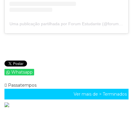
Uma publicação partilhada por Forum Estudante (@forumestudante)
Whatsapp
Passatempos
Ver mais de >
Terminados