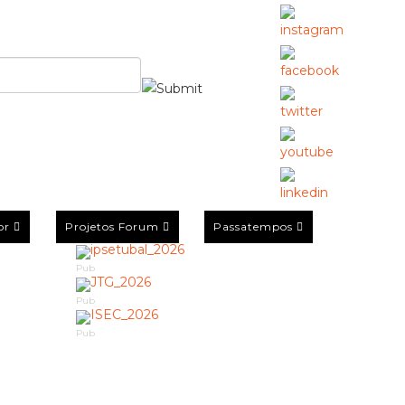
or
Projetos Forum
Passatempos
Pub
Pub
Pub