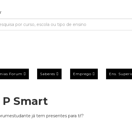
mias Forum
Saberes
Emprego
Ens. Superi
 P Smart
orumestudante já tem presentes para ti!?