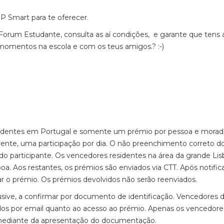
 Smart para te oferecer.
Forum Estudante, consulta as aí condições, e garante que tens 
momentos na escola e com os teus amigos.? :-)
residentes em Portugal e somente um prémio por pessoa e mora
rente, uma participação por dia. O não preenchimento correto d
o do participante. Os vencedores residentes na área da grande Lis
a. Aos restantes, os prémios são enviados via CTT. Após notific
r o prémio. Os prémios devolvidos não serão reenviados.
usive, a confirmar por documento de identificação. Vencedores 
ados por email quanto ao acesso ao prémio. Apenas os vencedore
s mediante da apresentação do documentação.