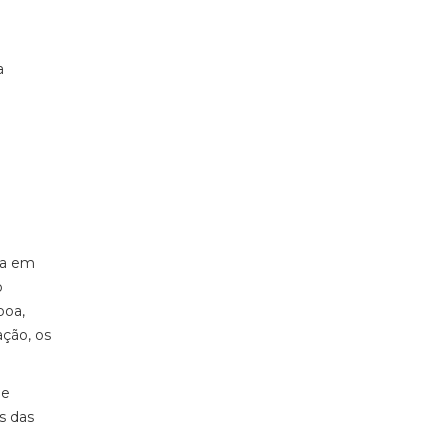
a
da em
o
boa,
ação, os
de
s das