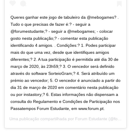
Queres ganhar este jogo de tabuleiro da @mebogames? .
Tudo o que precisas de fazer é:? - seguir a
@forumestudante;? - seguir a @mebogames; - colocar
gosto nesta publicação;? - comentar esta publicação
identificando 4 amigos. . Condições:? 1. Podes participar
mais do que uma vez, desde que identifiques amigos
diferentes;? 2. A tua participação é permitida até dia 30 de
março de 2020, às 23h59;? 3. O vencedor será definido
através do software SorteioGram;? 4. Será atribuído um
prémio ao vencedor; 5. O vencedor é anunciado a partir do
dia 31 de março de 2020 em comentário nesta publicação
ou por instastory;? 6. Estas informações não dispensam a
consulta do Regulamento e Condições de Participação nos
Passatempos Forum Estudante, em www.forum.pt.
Uma publicação compartilhada por
Forum Estudante
(@forumestudante) em