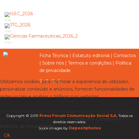
Pub
Pub
Pub
Ficha Técnica
|
Estatuto editorial
|
Contactos
|
Sobre nós
|
Termos e condições
|
Política
de privacidade
Utilizamos cookies para melhorar a experiência do utilizador,
personalizar conteúdo e anúncios, fornecer funcionalidades de
redes sociais e analisar o tráfego nos websites.
Para mais informações sobre cookies e o processamento dos
Copyright © 2019
Press Forum Comunicação Social S.A.
Todos os
seus dados pessoais, consulte os
Termos e Condições
e a
direitos reservados.
Política de Privacidade
.
Stock images by
Depositphotos
Ok