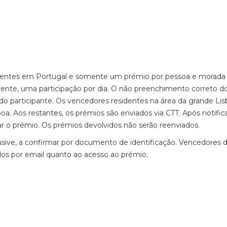
sidentes em Portugal e somente um prémio por pessoa e morad
rente, uma participação por dia. O não preenchimento correto d
o do participante. Os vencedores residentes na área da grande Lis
a. Aos restantes, os prémios são enviados via CTT. Após notific
r o prémio. Os prémios devolvidos não serão reenviados.
usive, a confirmar por documento de identificação. Vencedores 
ados por email quanto ao acesso ao prémio.