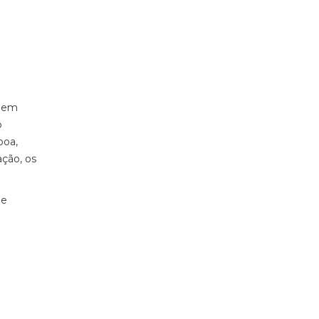
a em
o
boa,
ação, os
de