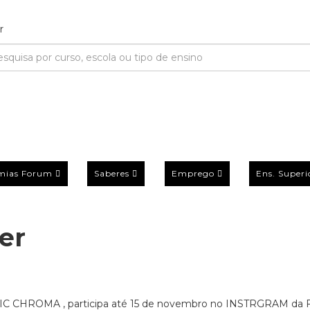
mias Forum
Saberes
Emprego
Ens. Superi
er
PIC CHROMA , participa até 15 de novembro no INSTRGRAM da