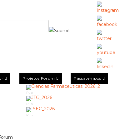
or
Projetos Forum
Passatempos
Pub
Pub
Pub
 Forum