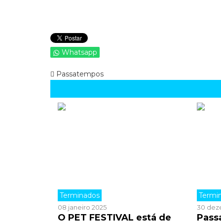
Whatsapp
Passatempos
Terminados
Termi
08 janeiro 2025
30 dez
O PET FESTIVAL está de
Pass