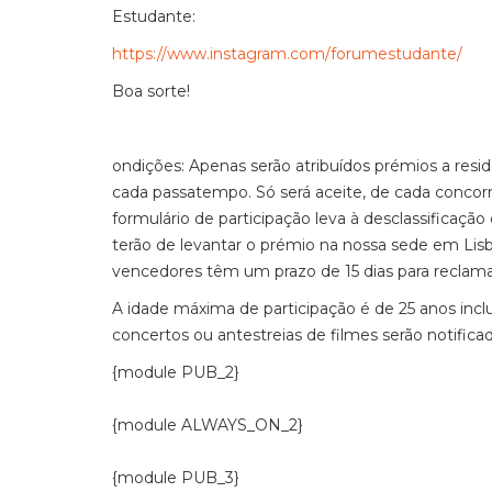
Estudante:
https://www.instagram.com/forumestudante/
Boa sorte!
ondições: Apenas serão atribuídos prémios a re
cada passatempo. Só será aceite, de cada concor
formulário de participação leva à desclassificaçã
terão de levantar o prémio na nossa sede em Lisbo
vencedores têm um prazo de 15 dias para reclama
A idade máxima de participação é de 25 anos incl
concertos ou antestreias de filmes serão notific
{module PUB_2}
{module ALWAYS_ON_2}
{module PUB_3}