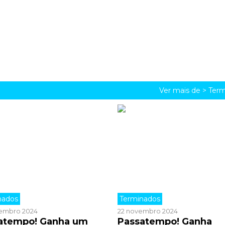
Ver mais de >
Term
nados
Terminados
embro 2024
22 novembro 2024
atempo! Ganha um
Passatempo! Ganha